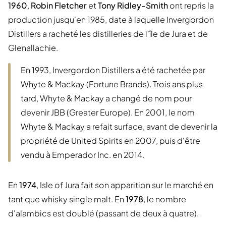
1960
,
Robin Fletcher
et
Tony Ridley-Smith
ont repris la
production jusqu'en 1985, date à laquelle Invergordon
Distillers a racheté les distilleries de l'île de Jura et de
Glenallachie.
En 1993, Invergordon Distillers a été rachetée par
Whyte & Mackay (Fortune Brands). Trois ans plus
tard, Whyte & Mackay a changé de nom pour
devenir JBB (Greater Europe). En 2001, le nom
Whyte & Mackay a refait surface, avant de devenir la
propriété de United Spirits en 2007, puis d'être
vendu à Emperador Inc. en 2014.
En
1974
, Isle of Jura fait son apparition sur le marché en
tant que whisky single malt. En
1978
, le nombre
d'alambics est doublé (passant de deux à quatre).