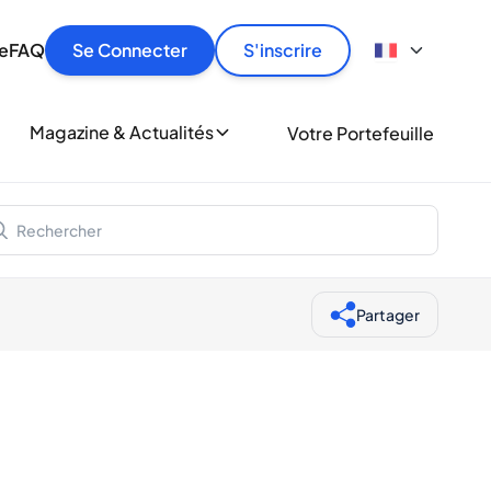
culier
idement, en toute sécurité et au meilleur prix.
ionne
e
FAQ
Se Connecter
S'inscrire
r
le
ment
Magazine & Actualités
Votre Portefeuille
milliers d'amateurs de whisky et de spiritueux.
ory
Partager