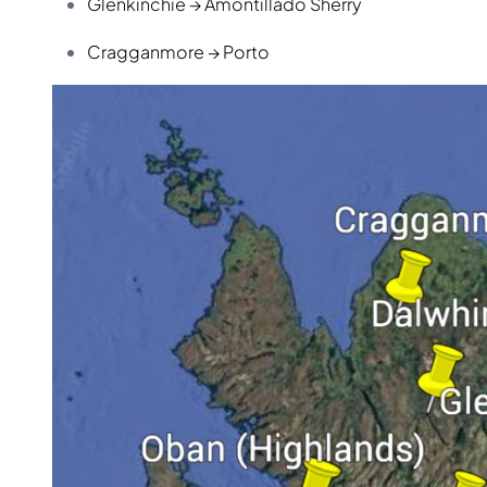
Glenkinchie → Amontillado Sherry
Cragganmore → Porto