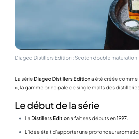
100-200€
Clase Azul
200-500€
Diplomatico
Prochaines Sorties
Don Julio
Gin Mare
Collections
Mangabeiras
Favoris des Clients
Hennessy
Rare & de Collection
Martell
Éditions Limitées
Monkey 47
Diageo Distillers Edition : Scotch double maturation
Distillerie Fermée
Remy Martin
Whisky Fumé
Ron Zacapa
Whisky Doux
La série
Diageo Distillers Edition
a été créée comme 
»
, la gamme principale de single malts des distilleri
Le début de la série
La
Distillers Edition
a fait ses débuts en 1997.
L’idée était d’apporter une profondeur aromati