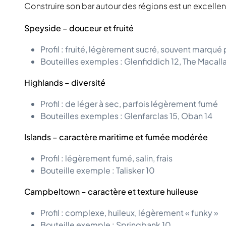
Construire son bar autour des régions est un excellent
Speyside – douceur et fruité
Profil : fruité, légèrement sucré, souvent marqué p
Bouteilles exemples : Glenfiddich 12, The Macalla
Highlands – diversité
Profil : de léger à sec, parfois légèrement fumé
Bouteilles exemples : Glenfarclas 15, Oban 14
Islands – caractère maritime et fumée modérée
Profil : légèrement fumé, salin, frais
Bouteille exemple : Talisker 10
Campbeltown – caractère et texture huileuse
Profil : complexe, huileux, légèrement « funky »
Bouteille exemple : Springbank 10