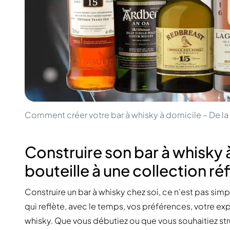
100-200€
Clase Azul
200-500€
Diplomatico
Prochaines Sorties
Don Julio
Gin Mare
Collections
Mangabeiras
Favoris des Clients
Hennessy
Rare & de Collection
Martell
Éditions Limitées
Monkey 47
Distillerie Fermée
Remy Martin
Whisky Fumé
Ron Zacapa
Comment créer votre bar à whisky à domicile – De la
Whisky Doux
Construire son bar à whisky à
bouteille à une collection ré
Construire un bar à whisky chez soi, ce n’est pas si
qui reflète, avec le temps, vos préférences, votre ex
whisky. Que vous débutiez ou que vous souhaitiez str