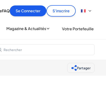
culier
idement, en toute sécurité et au meilleur prix.
ionne
e
FAQ
Se Connecter
S'inscrire
r
le
ment
Magazine & Actualités
Votre Portefeuille
milliers d'amateurs de whisky et de spiritueux.
ory
Partager