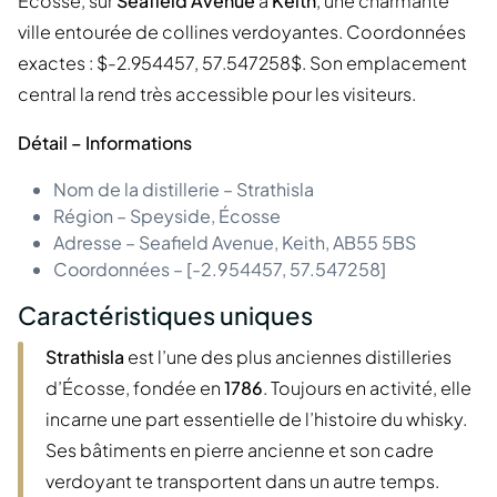
Écosse, sur
Seafield Avenue
à
Keith
, une charmante
ville entourée de collines verdoyantes. Coordonnées
exactes : $-2.954457, 57.547258$. Son emplacement
central la rend très accessible pour les visiteurs.
Détail – Informations
Nom de la distillerie – Strathisla
Région – Speyside, Écosse
Adresse – Seafield Avenue, Keith, AB55 5BS
Coordonnées – [-2.954457, 57.547258]
Caractéristiques uniques
Strathisla
est l’une des plus anciennes distilleries
d’Écosse, fondée en
1786
. Toujours en activité, elle
incarne une part essentielle de l’histoire du whisky.
Ses bâtiments en pierre ancienne et son cadre
verdoyant te transportent dans un autre temps.