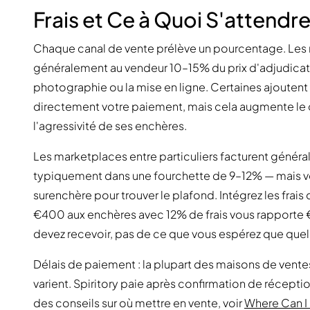
Frais et Ce à Quoi S'attendr
Chaque canal de vente prélève un pourcentage. Les m
généralement au vendeur 10–15% du prix d'adjudicati
photographie ou la mise en ligne. Certaines ajouten
directement votre paiement, mais cela augmente le co
l'agressivité de ses enchères.
Les marketplaces entre particuliers facturent géné
typiquement dans une fourchette de 9–12% — mais vous
surenchère pour trouver le plafond. Intégrez les frais 
€400 aux enchères avec 12% de frais vous rapporte €
devez recevoir, pas de ce que vous espérez que quel
Délais de paiement : la plupart des maisons de vente
varient. Spiritory paie après confirmation de réception
des conseils sur où mettre en vente, voir
Where Can I 