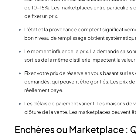
100-200€
Clase Azul
de 10–15%. Les marketplaces entre particuliers 
200-500€
Diplomatico
Prochaines Sorties
Don Julio
de fixer un prix.
Gin Mare
Collections
L'état et la provenance comptent significativeme
Mangabeiras
Favoris des Clients
Hennessy
bon niveau de remplissage obtient systématique
Rare & de Collection
Martell
Éditions Limitées
Le moment influence le prix. La demande saisonni
Monkey 47
Distillerie Fermée
Remy Martin
sorties de la même distillerie impactent la valeur
Whisky Fumé
Ron Zacapa
Whisky Doux
Fixez votre prix de réserve en vous basant sur le
demandés, qui peuvent être gonflés. Les prix de 
réellement payé.
Les délais de paiement varient. Les maisons de 
clôture de la vente. Les marketplaces peuvent être
Enchères ou Marketplace : Q