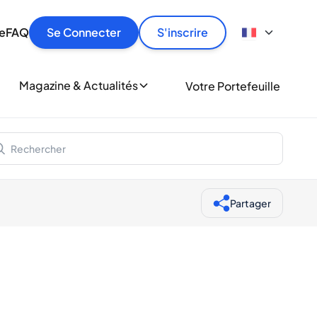
culier
idement, en toute sécurité et au meilleur prix.
ionne
e
FAQ
Se Connecter
S'inscrire
r
le
ment
Magazine & Actualités
Votre Portefeuille
milliers d'amateurs de whisky et de spiritueux.
ory
Partager