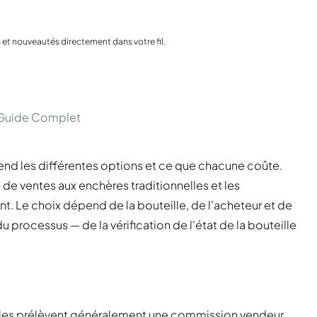
Inde
Taïwan
Chine
s et nouveautés directement dans votre fil.
Corée
Amérique et Caraïbes
États-Unis
Canada
 Guide Complet
Mexique
Jamaïque
end les différentes options et ce que chacune coûte.
Guyana
Barbade
de ventes aux enchères traditionnelles et les
t. Le choix dépend de la bouteille, de l'acheteur et de
 processus — de la vérification de l'état de la bouteille
elles prélèvent généralement une commission vendeur