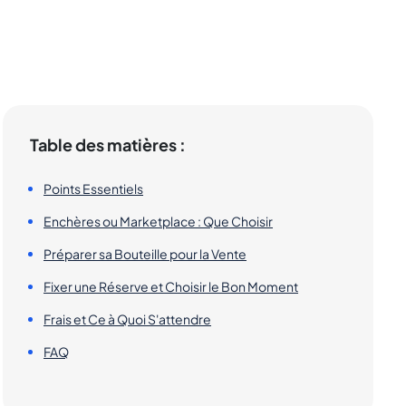
Table des matières :
Points Essentiels
Enchères ou Marketplace : Que Choisir
Préparer sa Bouteille pour la Vente
Fixer une Réserve et Choisir le Bon Moment
Frais et Ce à Quoi S'attendre
FAQ