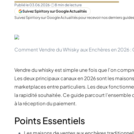
Taïwan
Glendronach
Publié le
03.06.2026
·
8
min de lecture
États-Unis
Highland Park
Suivez Spiritory sur Google Actualités
Redbreast
Suivez Spiritory sur Google Actualités pour recevoir nos derniers guide
Marques
Royal Salute
Ardbeg
Springbank
Dalmore
Glenfiddich
Bourbon et Américain
Comment Vendre du Whisky aux Enchères en 2026 :
Hibiki
Blanton's
Johnnie Walker
Booker's
Laphroaig
Eagle Rare
Vendre du whisky est simple une fois que l'on compr
Macallan
Jack Daniel's
Les deux principaux canaux en 2026 sont les maisons 
Midleton
Jim Beam
marketplaces entre particuliers. Les deux fonctionnen
Springbank
Maker's Mark
Yamazaki
Michter's
la rapidité souhaitée. Ce guide parcourt l'ensemble du
Pappy Van Winkle
à la réception du paiement.
Meilleures Offres
Weller
Offres Chaudes
Woodford Reserve
Points Essentiels
Moins de 50€
50-100€
Spiritueux et Rhum
Les maisons de ventes aux enchères traditionn