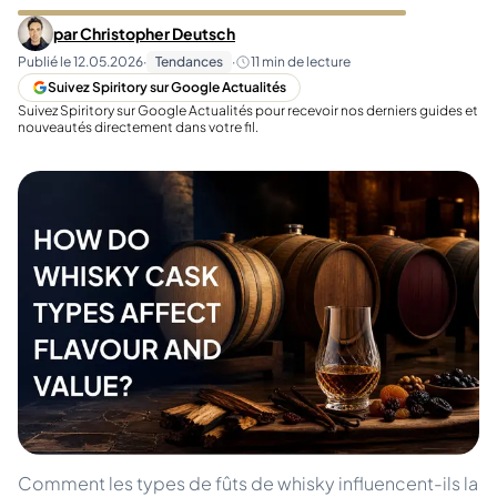
par
Christopher Deutsch
Publié le
12.05.2026
·
Tendances
·
11
min de lecture
Suivez Spiritory sur Google Actualités
Suivez Spiritory sur Google Actualités pour recevoir nos derniers guides et
nouveautés directement dans votre fil.
Comment les types de fûts de whisky influencent-ils la