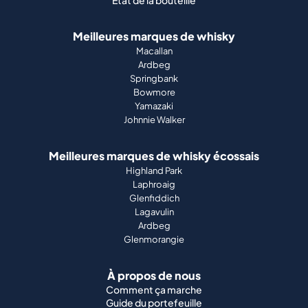
État de la bouteille
Meilleures marques de whisky
Macallan
Ardbeg
Springbank
Bowmore
Yamazaki
Johnnie Walker
Meilleures marques de whisky écossais
Highland Park
Laphroaig
Glenfiddich
Lagavulin
Ardbeg
Glenmorangie
À propos de nous
Comment ça marche
Guide du portefeuille