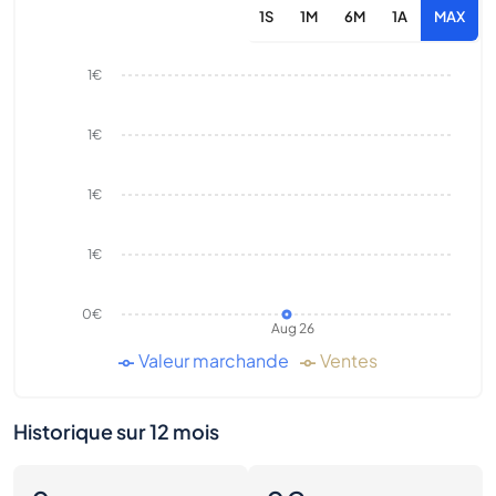
1S
1M
6M
1A
MAX
1€
1€
1€
1€
0€
Aug 26
Valeur marchande
Ventes
Historique sur 12 mois