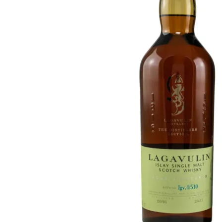
Taïwan
Glendronach
États-Unis
Highland Park
Redbreast
Marques
Royal Salute
Ardbeg
Springbank
Dalmore
Glenfiddich
Bourbon et Américain
Hibiki
Blanton's
Johnnie Walker
Booker's
Laphroaig
Eagle Rare
Macallan
Jack Daniel's
Midleton
Jim Beam
Springbank
Maker's Mark
Yamazaki
Michter's
Pappy Van Winkle
Meilleures Offres
Weller
Offres Chaudes
Woodford Reserve
Moins de 50€
50-100€
Spiritueux et Rhum