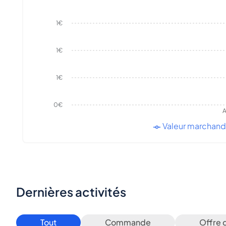
1€
1€
1€
0€
A
Valeur marchan
Dernières activités
Tout
Commande
Offre 