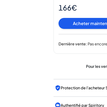
Inde
166€
Taïwan
Chine
Corée
Acheter mainte
Amérique et Caraïbes
États-Unis
Canada
Dernière vente
:
Pas encore
Mexique
Jamaïque
Guyana
Barbade
Pour les ve
Protection de l'acheteur 
Authentifié par Spiritory