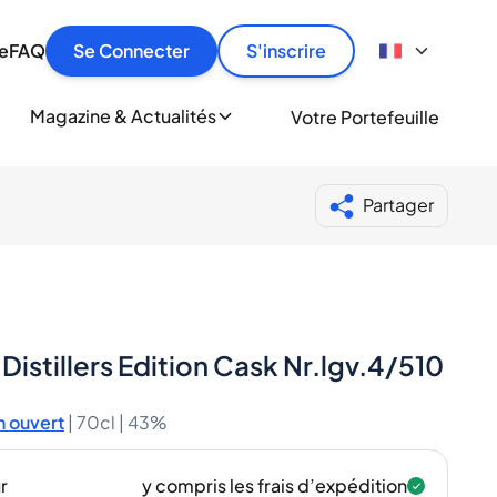
culier
idement, en toute sécurité et au meilleur prix.
ionne
e
FAQ
Se Connecter
S'inscrire
r
le
ment
Magazine & Actualités
Votre Portefeuille
milliers d'amateurs de whisky et de spiritueux.
ory
Partager
Distillers Edition Cask Nr.lgv.4/510
 ouvert
|
70cl |
43%
r
y compris les frais d’expédition