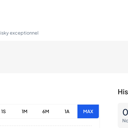
hisky exceptionnel
His
1S
1M
6M
1A
MAX
No