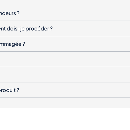
endeurs ?
nt dois-je procéder ?
ndommagée ?
roduit ?