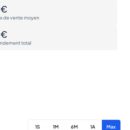
0€
ix de vente moyen
0€
ndement total
1S
1M
6M
1A
Max