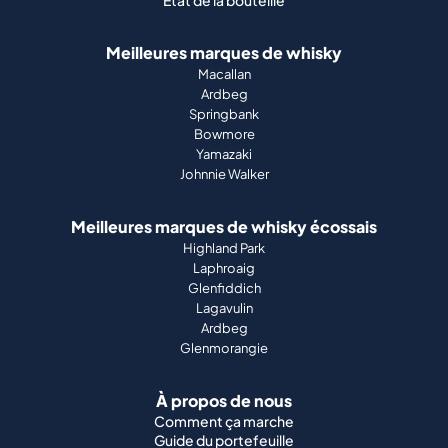
État de la bouteille
Meilleures marques de whisky
Macallan
Ardbeg
Springbank
Bowmore
Yamazaki
Johnnie Walker
Meilleures marques de whisky écossais
Highland Park
Laphroaig
Glenfiddich
Lagavulin
Ardbeg
Glenmorangie
À propos de nous
Comment ça marche
Guide du portefeuille