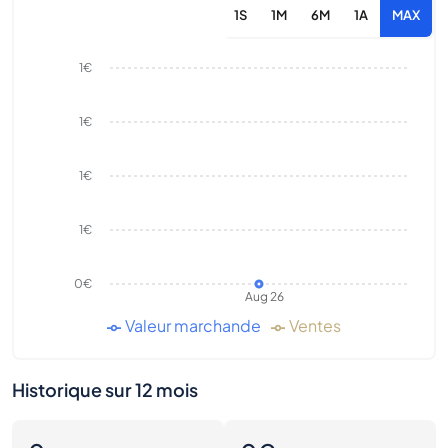
1S
1M
6M
1A
MAX
1€
1€
1€
1€
0€
Aug 26
Valeur marchande
Ventes
Historique sur 12 mois