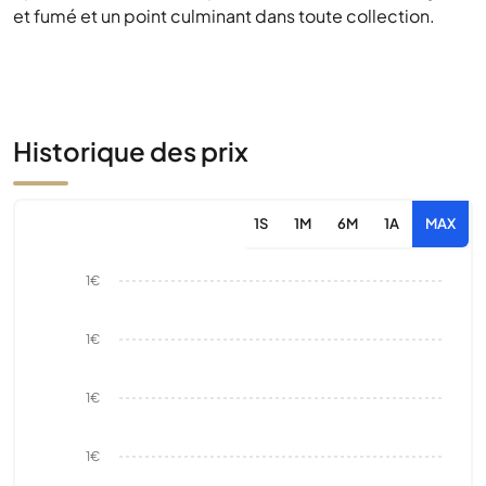
et fumé et un point culminant dans toute collection.
Historique des prix
1S
1M
6M
1A
MAX
1€
1€
1€
1€