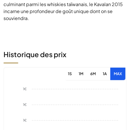
culminant parmi les whiskies taïwanais, le Kavalan 2015
incarne une profondeur de goût unique dont on se
souviendra.
Historique des prix
1S
1M
6M
1A
MAX
1€
1€
1€