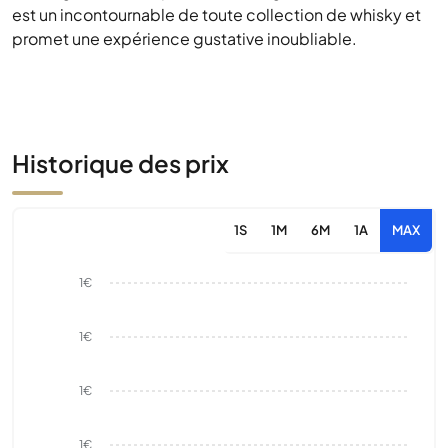
est un incontournable de toute collection de whisky et
promet une expérience gustative inoubliable.
Historique des prix
1S
1M
6M
1A
MAX
1€
1€
1€
1€