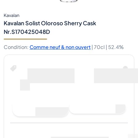
Kavalan
Kavalan Solist Oloroso Sherry Cask
Nr.S170425048D
Condition
:
Comme neuf & non ouvert
|
70cl |
52.4%
Faire une offre d'achat
Dernière vente
:
Pas
Voir les données du marché
(
0
)
encore de ventes
Vendre maintenant