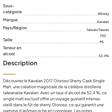
700
Taille
ML
Teneur en
alcool
52.4%
Description
Découvrez le Kavalan 2017 Oloroso Sherry Cask Single
Malt, une création magistrale de la célèbre distillerie
taïwanaise Kavalan. Avec un taux d’alcool de 52,4 %, ce
single malt exclusif offre un voyage gustatif intense,
vieilli dans le fût de sherry Oloroso, ce qui garantit une
gamme d’arômes riche et complexe. Les notes
succulentes de fruits noirs, de noix et d’épices se
déploient harmonieusement et offrent une expérience
gustative profonde et durable. En tant
qu’embouteillage limité à partir de 2017, ce whisky
souligne le savoir-faire artisanal et la force d’innovation