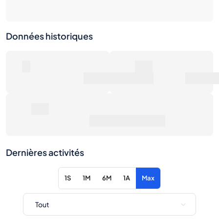
0
0€
Nombre de ventes
Valeur marchande
0€
Prix de vente moyen
Dernières activités
1S
1M
6M
1A
Max
Article
Action
Aucune activité pour les filtres sélectionnés