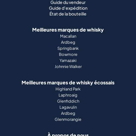
Ardbeg
Springbank
Bowmore
Yamazaki
Johnnie Walker
Meilleures marques de whisky écossais
Highland Park
Laphroaig
Glenfiddich
Lagavulin
Ardbeg
Glenmorangie
À propos de nous
Comment ça marche
Guide du portefeuille
Entreprise
Presse
Magazine