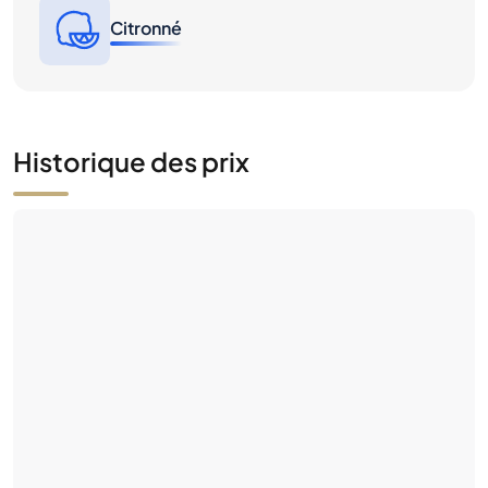
Historique des prix
Pas encore d'activité de marché
Soyez le premier — placez une offre ou mettez
cette bouteille en vente.
Données historiques