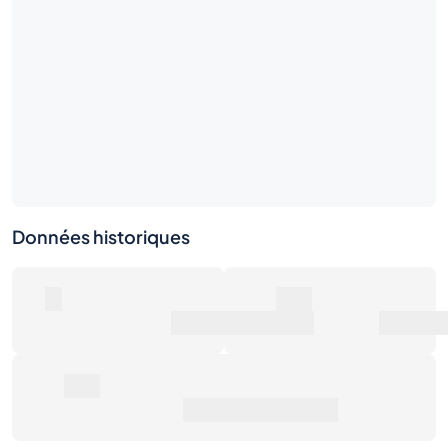
Données historiques
0
0€
Nombre de ventes
Valeur marchande
0€
Prix de vente moyen