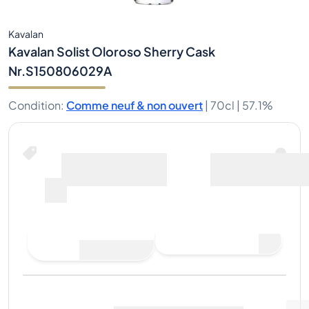
Kavalan
Kavalan Solist Oloroso Sherry Cask
Nr.S150806029A
Condition
:
Comme neuf & non ouvert
|
70cl |
57.1%
Acheter maintenant
y compris les frais
pour
d’expédition
--
Faire une offre
Acheter maintenant
d'achat
Dernière vente
:
Pas
Voir les données du marché
(
..
)