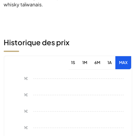
whisky taïwanais.
Historique des prix
1S
1M
6M
1A
MAX
1€
1€
1€
1€