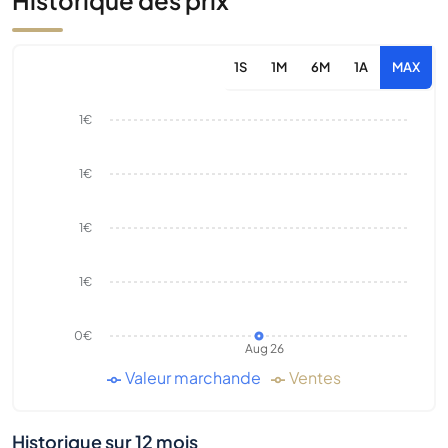
Historique des prix
1S
1M
6M
1A
MAX
1€
1€
1€
1€
0€
Aug 26
Valeur marchande
Ventes
Historique sur 12 mois