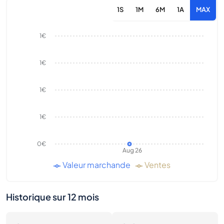
1S
1M
6M
1A
MAX
1€
1€
1€
1€
0€
Aug 26
Valeur marchande
Ventes
Historique sur 12 mois