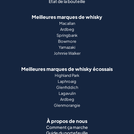
État de la bouteille
Meilleures marques de whisky
Macallan
Ardbeg
Springbank
Bowmore
Yamazaki
Johnnie Walker
Meilleures marques de whisky écossais
Highland Park
Laphroaig
Glenfiddich
Lagavulin
Ardbeg
Glenmorangie
À propos de nous
Comment ça marche
Guide du portefeuille