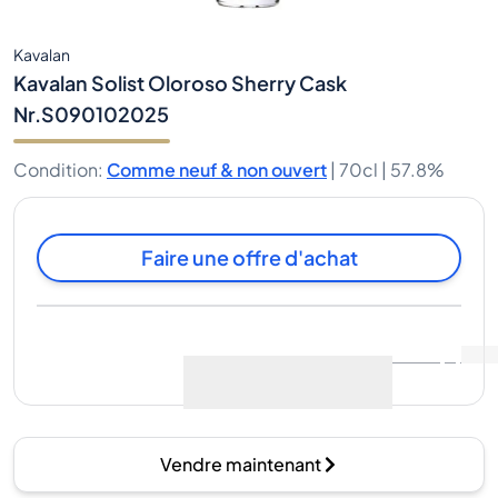
Kavalan
Kavalan Solist Oloroso Sherry Cask
Nr.S090102025
Condition
:
Comme neuf & non ouvert
|
70cl |
57.8%
Faire une offre d'achat
Dernière vente
:
Pas
Voir les données du marché
(
0
)
encore de ventes
Vendre maintenant