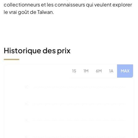
collectionneurs et les connaisseurs qui veulent explorer
le vrai goût de Taïwan.
Historique des prix
1S
1M
6M
1A
MAX
1€
1€
1€
1€