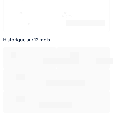
0€
Aug 26
Valeur marchande
Ventes
Historique sur 12 mois
0
0€
Nombre de ventes
Valeur marchande
0€
Prix de vente moyen
0€
Rendement total