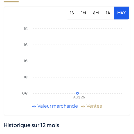
1S
1M
6M
1A
MAX
1€
1€
1€
1€
0€
Aug 26
Valeur marchande
Ventes
Historique sur 12 mois