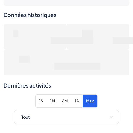
Données historiques
0
0€
Nombre de ventes
Valeur marchande
0€
Prix de vente moyen
Dernières activités
1S
1M
6M
1A
Max