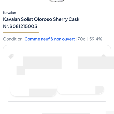
Kavalan
Kavalan Solist Oloroso Sherry Cask
Nr.S081215003
Condition
:
Comme neuf & non ouvert
|
70cl |
59.4%
Acheter maintenant
y compris les frais
pour
d’expédition
--
Faire une offre
Acheter maintenant
d'achat
Dernière vente
:
Pas
Voir les données du marché
(
..
)