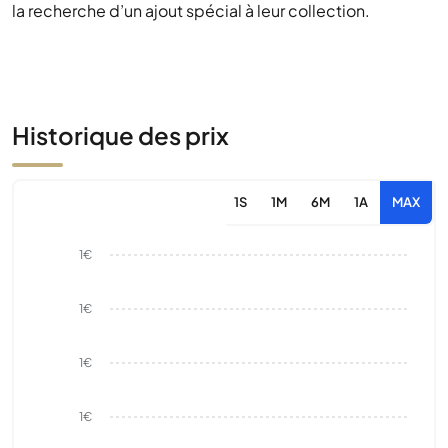
la recherche d’un ajout spécial à leur collection.
Historique des prix
1S
1M
6M
1A
MAX
1€
1€
1€
1€