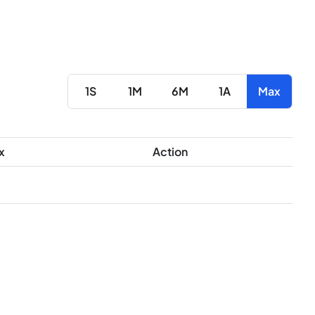
1S
1M
6M
1A
Max
x
Action