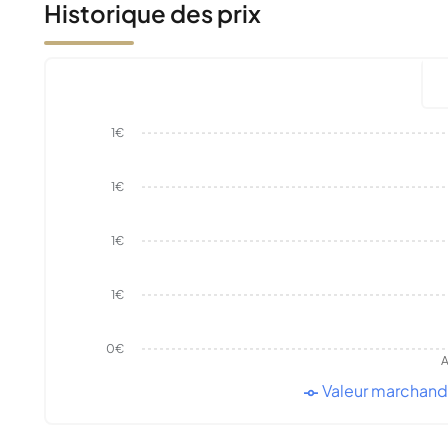
Historique des prix
1€
1€
1€
1€
0€
A
Valeur marchan