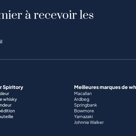
mier à recevoir les
il
 Spiritory
Meilleures marques de wh
ndeur
Macallan
e whisky
Ardbeg
endeur
Springbank
édition
Bowmore
outeille
Yamazaki
Johnnie Walker