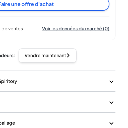
Faire une offre d'achat
 de ventes
Voir les données du marché
(
0
)
ndeurs
:
Vendre maintenant
Spiritory
mballage