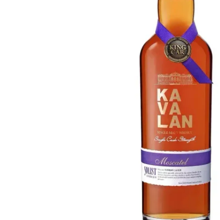
Taïwan
Glendronach
États-Unis
Highland Park
Redbreast
Marques
Royal Salute
Ardbeg
Springbank
Dalmore
Glenfiddich
Bourbon et Américain
Hibiki
Blanton's
Johnnie Walker
Booker's
Laphroaig
Eagle Rare
Macallan
Jack Daniel's
Midleton
Jim Beam
Springbank
Maker's Mark
Yamazaki
Michter's
Pappy Van Winkle
Meilleures Offres
Weller
Offres Chaudes
Woodford Reserve
Moins de 50€
50-100€
Spiritueux et Rhum