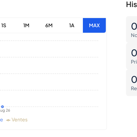
His
1S
1M
6M
1A
MAX
No
Pr
Re
ug 26
de
Ventes