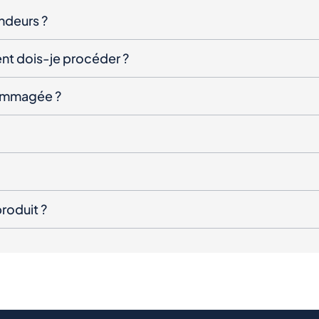
endeurs ?
nt dois-je procéder ?
ndommagée ?
roduit ?