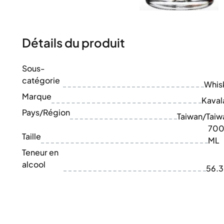
100-200€
Clase Azul
200-500€
Diplomatico
Prochaines Sorties
Don Julio
Gin Mare
Détails du produit
Collections
Mangabeiras
Favoris des Clients
Hennessy
Sous-
Rare & de Collection
Martell
catégorie
Éditions Limitées
Whis
Monkey 47
Distillerie Fermée
Marque
Remy Martin
Kaval
Whisky Fumé
Ron Zacapa
Pays/Région
Taiwan/Taiw
Whisky Doux
70
Taille
ML
Teneur en
alcool
56.