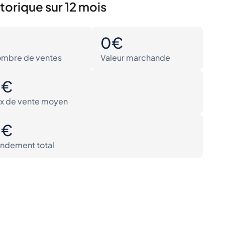
torique sur 12 mois
0
0€
mbre de ventes
Valeur marchande
0€
ix de vente moyen
0€
ndement total