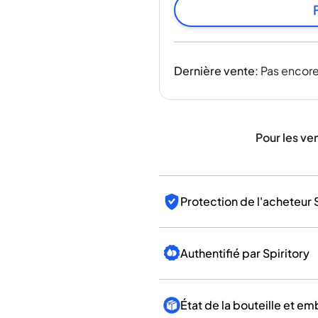
Inde
Taïwan
Chine
Corée
Dernière vente
:
Pas encore
Amérique et Caraïbes
États-Unis
Canada
Mexique
Pour les ve
Jamaïque
Guyana
Barbade
Protection de l'acheteur 
Authentifié par Spiritory
État de la bouteille et e