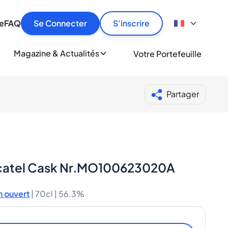
culier
idement, en toute sécurité et au meilleur prix.
ionne
e
FAQ
Se Connecter
S'inscrire
r
le
ment
Magazine & Actualités
Votre Portefeuille
milliers d'amateurs de whisky et de spiritueux.
ory
Partager
scatel Cask Nr.MO100623020A
 ouvert
|
70cl |
56.3%