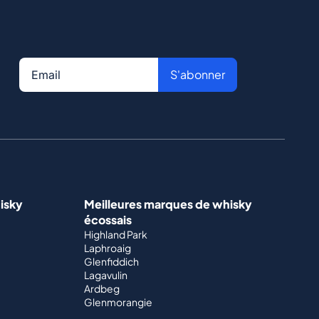
S'abonner
isky
Meilleures marques de whisky
écossais
Highland Park
Laphroaig
Glenfiddich
Lagavulin
Ardbeg
Glenmorangie