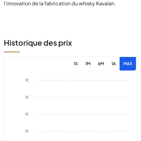
l’innovation de la fabrication du whisky Kavalan.
Historique des prix
1S
1M
6M
1A
MAX
1€
1€
1€
1€