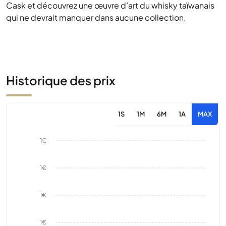
Cask et découvrez une œuvre d’art du whisky taïwanais
qui ne devrait manquer dans aucune collection.
Historique des prix
1S
1M
6M
1A
MAX
1€
1€
1€
1€