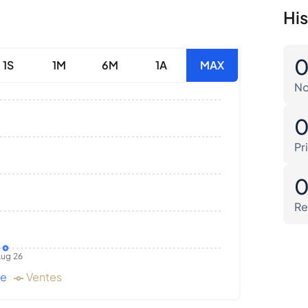
His
1S
1M
6M
1A
MAX
No
Pr
Re
ug 26
de
Ventes