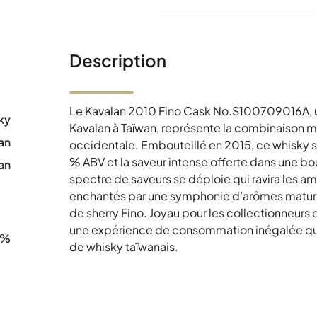
Description
Le Kavalan 2010 Fino Cask No.S100709016A, un 
ky
Kavalan à Taïwan, représente la combinaison magi
an
occidentale. Embouteillé en 2015, ce whisky s
% ABV et la saveur intense offerte dans une bou
an
spectre de saveurs se déploie qui ravira les am
0
enchantés par une symphonie d’arômes matures,
de sherry Fino. Joyau pour les collectionneurs 
une expérience de consommation inégalée qui 
0%
de whisky taïwanais.