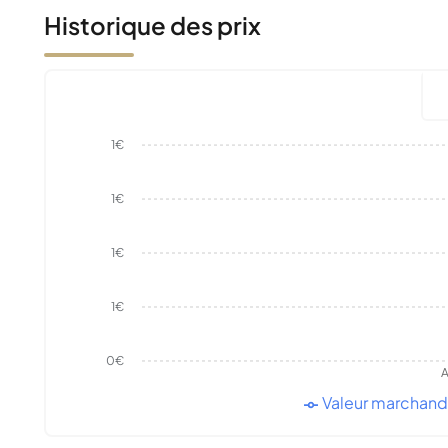
Historique des prix
1€
1€
1€
1€
0€
A
Valeur marchan