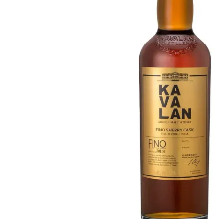
Taïwan
Glendronach
États-Unis
Highland Park
Redbreast
Marques
Royal Salute
Ardbeg
Springbank
Dalmore
Glenfiddich
Bourbon et Américain
Hibiki
Blanton's
Johnnie Walker
Booker's
Laphroaig
Eagle Rare
Macallan
Jack Daniel's
Midleton
Jim Beam
Springbank
Maker's Mark
Yamazaki
Michter's
Pappy Van Winkle
Meilleures Offres
Weller
Offres Chaudes
Woodford Reserve
Moins de 50€
50-100€
Spiritueux et Rhum