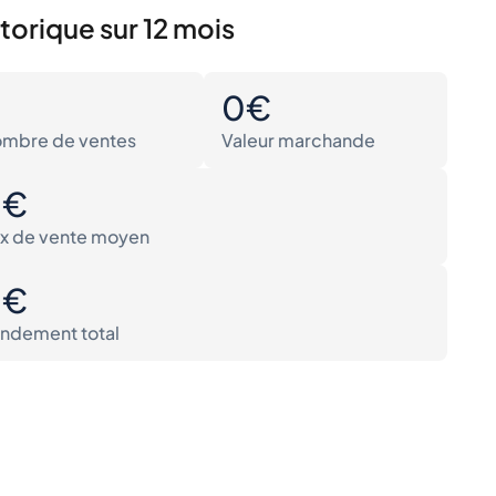
torique sur 12 mois
0
0€
mbre de ventes
Valeur marchande
0€
ix de vente moyen
0€
ndement total