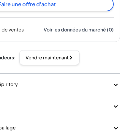
Faire une offre d'achat
 de ventes
Voir les données du marché
(
0
)
ndeurs
:
Vendre maintenant
Spiritory
mballage