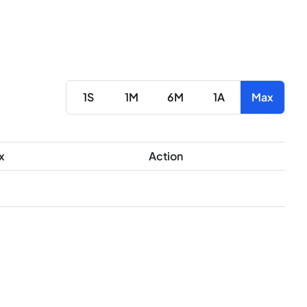
1S
1M
6M
1A
Max
x
Action