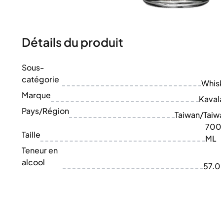
100-200€
Clase Azul
200-500€
Diplomatico
Prochaines Sorties
Don Julio
Gin Mare
Détails du produit
Collections
Mangabeiras
Favoris des Clients
Hennessy
Sous-
Rare & de Collection
Martell
catégorie
Éditions Limitées
Whis
Monkey 47
Distillerie Fermée
Marque
Remy Martin
Kaval
Whisky Fumé
Ron Zacapa
Pays/Région
Taiwan/Taiw
Whisky Doux
70
Taille
ML
Teneur en
alcool
57.