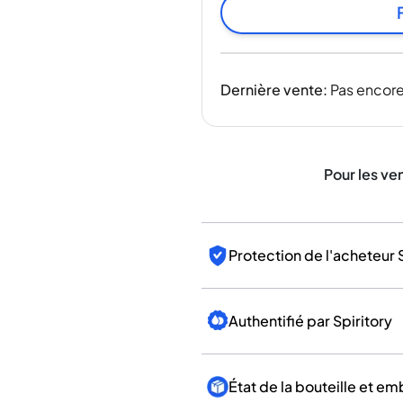
Inde
Taïwan
Chine
Corée
Dernière vente
:
Pas encore
Amérique et Caraïbes
États-Unis
Canada
Mexique
Pour les ve
Jamaïque
Guyana
Barbade
Protection de l'acheteur 
Authentifié par Spiritory
État de la bouteille et e