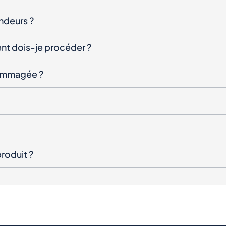
endeurs ?
nt dois-je procéder ?
ndommagée ?
roduit ?