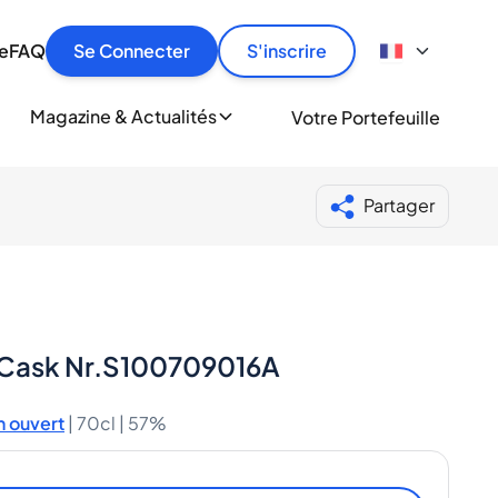
culier
idement, en toute sécurité et au meilleur prix.
ionne
e
FAQ
Se Connecter
S'inscrire
r
le
ment
Magazine & Actualités
Votre Portefeuille
milliers d'amateurs de whisky et de spiritueux.
ory
Partager
o Cask Nr.S100709016A
 ouvert
|
70cl |
57%