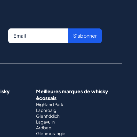
S'abonner
isky
Meilleures marques de whisky
écossais
Highland Park
Laphroaig
Glenfiddich
Lagavulin
Ardbeg
Glenmorangie