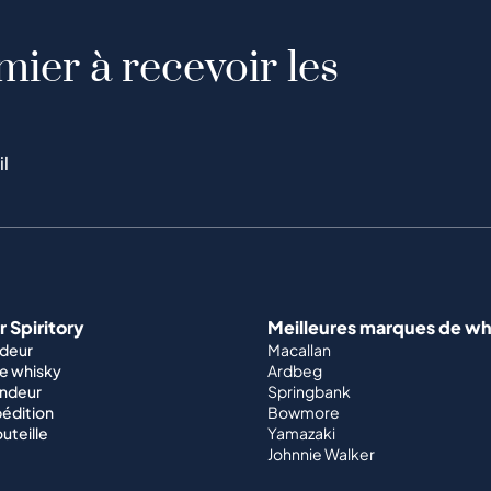
mier à recevoir les
il
 Spiritory
Meilleures marques de wh
ndeur
Macallan
e whisky
Ardbeg
endeur
Springbank
édition
Bowmore
outeille
Yamazaki
Johnnie Walker