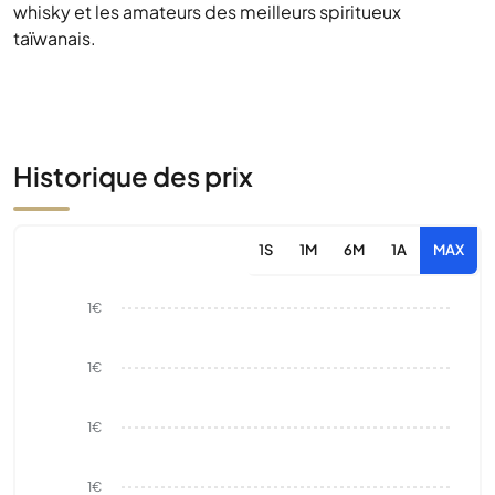
whisky et les amateurs des meilleurs spiritueux
taïwanais.
Historique des prix
1S
1M
6M
1A
MAX
1€
1€
1€
1€