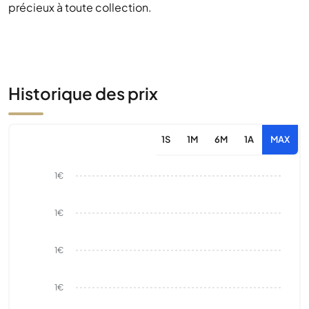
précieux à toute collection.
Historique des prix
1S
1M
6M
1A
MAX
1€
1€
1€
1€