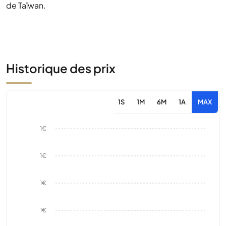
de Taïwan.
Historique des prix
1S
1M
6M
1A
MAX
1€
1€
1€
1€