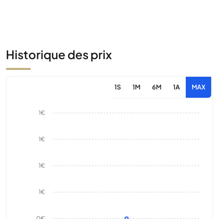
Historique des prix
1S
1M
6M
1A
MAX
1€
1€
1€
1€
0€