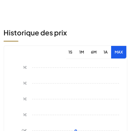
Historique des prix
1S
1M
6M
1A
MAX
1€
1€
1€
1€
0€