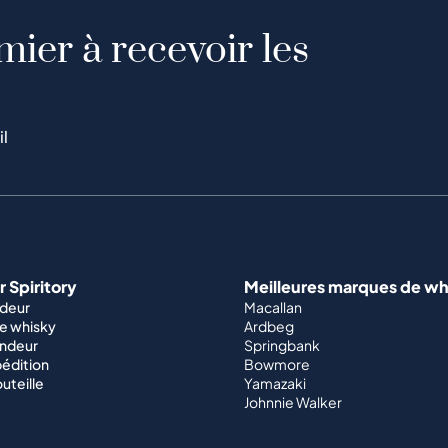
mier à recevoir les
il
 Spiritory
Meilleures marques de wh
ndeur
Macallan
e whisky
Ardbeg
endeur
Springbank
édition
Bowmore
outeille
Yamazaki
Johnnie Walker