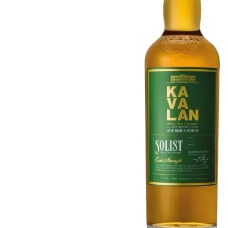
Taïwan
Glendronach
États-Unis
Highland Park
Redbreast
Marques
Royal Salute
Ardbeg
Springbank
Dalmore
Glenfiddich
Bourbon et Américain
Hibiki
Blanton's
Johnnie Walker
Booker's
Laphroaig
Eagle Rare
Macallan
Jack Daniel's
Midleton
Jim Beam
Springbank
Maker's Mark
Yamazaki
Michter's
Pappy Van Winkle
Meilleures Offres
Weller
Offres Chaudes
Woodford Reserve
Moins de 50€
50-100€
Spiritueux et Rhum