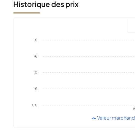
Historique des prix
1€
1€
1€
1€
0€
A
Valeur marchan