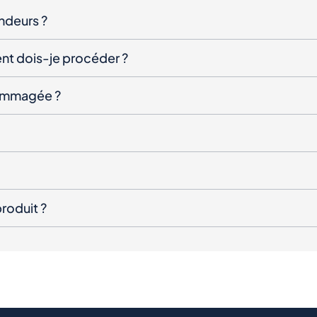
endeurs ?
nt dois-je procéder ?
ndommagée ?
roduit ?