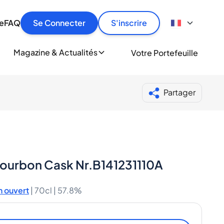
culier
idement, en toute sécurité et au meilleur prix.
ionne
e
FAQ
Se Connecter
S'inscrire
r
le
ment
Magazine & Actualités
Votre Portefeuille
milliers d'amateurs de whisky et de spiritueux.
ory
Partager
Bourbon Cask Nr.B141231110A
 ouvert
|
70cl |
57.8%