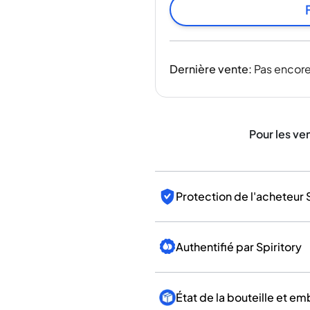
Inde
Taïwan
Chine
Corée
Dernière vente
:
Pas encore
Amérique et Caraïbes
États-Unis
Canada
Mexique
Pour les ve
Jamaïque
Guyana
Barbade
Protection de l'acheteur 
Authentifié par Spiritory
État de la bouteille et e