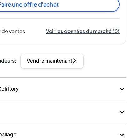
Faire une offre d'achat
 de ventes
Voir les données du marché
(
0
)
ndeurs
:
Vendre maintenant
Spiritory
mballage