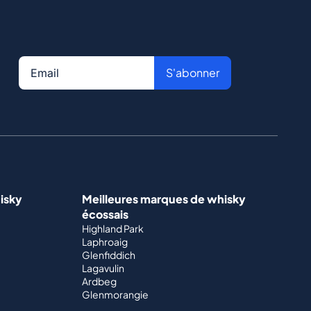
S'abonner
isky
Meilleures marques de whisky
écossais
Highland Park
Laphroaig
Glenfiddich
Lagavulin
Ardbeg
Glenmorangie