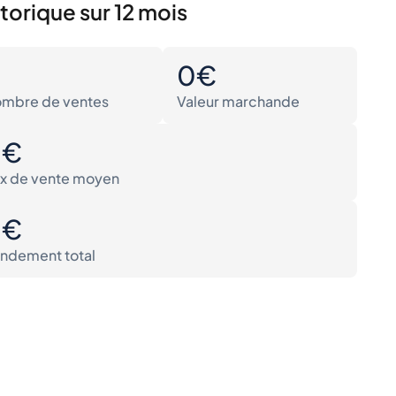
torique sur 12 mois
0
0€
mbre de ventes
Valeur marchande
0€
ix de vente moyen
0€
ndement total