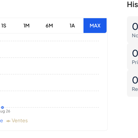
His
1S
1M
6M
1A
MAX
No
Pr
Re
ug 26
de
Ventes