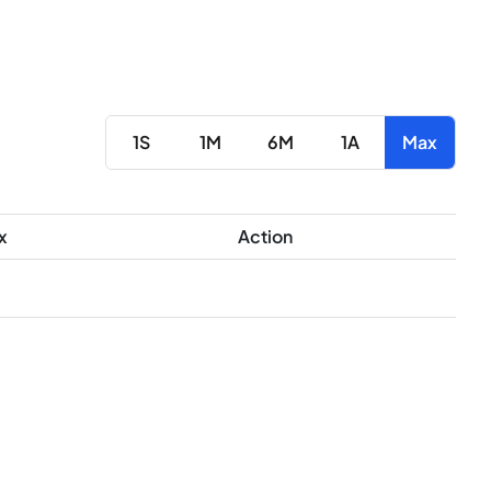
1S
1M
6M
1A
Max
x
Action