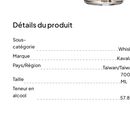
100-200€
Clase Azul
200-500€
Diplomatico
Prochaines Sorties
Don Julio
Gin Mare
Détails du produit
Collections
Mangabeiras
Favoris des Clients
Hennessy
Sous-
Rare & de Collection
Martell
catégorie
Éditions Limitées
Whis
Monkey 47
Distillerie Fermée
Marque
Remy Martin
Kaval
Whisky Fumé
Ron Zacapa
Pays/Région
Taiwan/Taiw
Whisky Doux
70
Taille
ML
Teneur en
alcool
57.