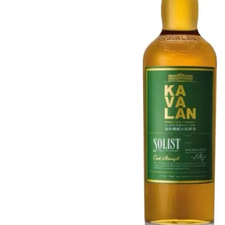
Taïwan
Glendronach
États-Unis
Highland Park
Redbreast
Marques
Royal Salute
Ardbeg
Springbank
Dalmore
Glenfiddich
Bourbon et Américain
Hibiki
Blanton's
Johnnie Walker
Booker's
Laphroaig
Eagle Rare
Macallan
Jack Daniel's
Midleton
Jim Beam
Springbank
Maker's Mark
Yamazaki
Michter's
Pappy Van Winkle
Meilleures Offres
Weller
Offres Chaudes
Woodford Reserve
Moins de 50€
50-100€
Spiritueux et Rhum