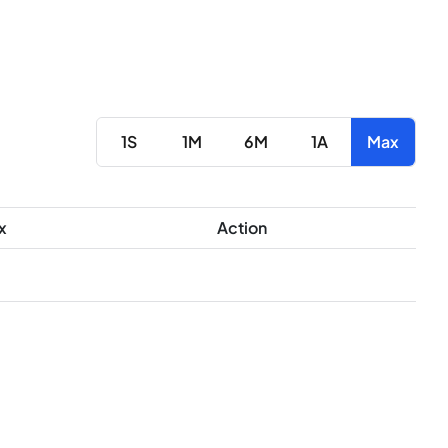
1S
1M
6M
1A
Max
x
Action