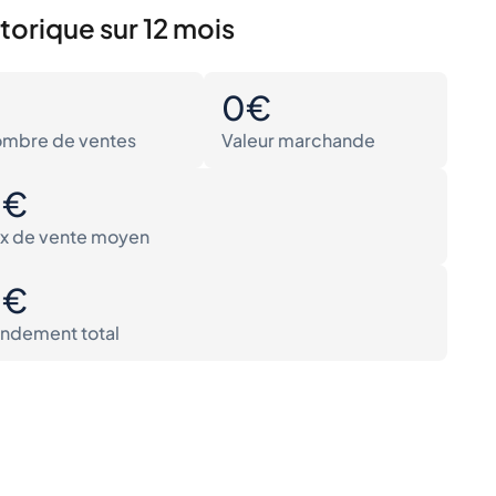
torique sur 12 mois
0
0€
mbre de ventes
Valeur marchande
0€
ix de vente moyen
0€
ndement total