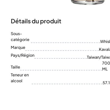
100-200€
Clase Azul
200-500€
Diplomatico
Prochaines Sorties
Don Julio
Gin Mare
Détails du produit
Collections
Mangabeiras
Favoris des Clients
Hennessy
Sous-
Rare & de Collection
Martell
catégorie
Éditions Limitées
Whis
Monkey 47
Distillerie Fermée
Marque
Remy Martin
Kaval
Whisky Fumé
Ron Zacapa
Pays/Région
Taiwan/Taiw
Whisky Doux
70
Taille
ML
Teneur en
alcool
57.