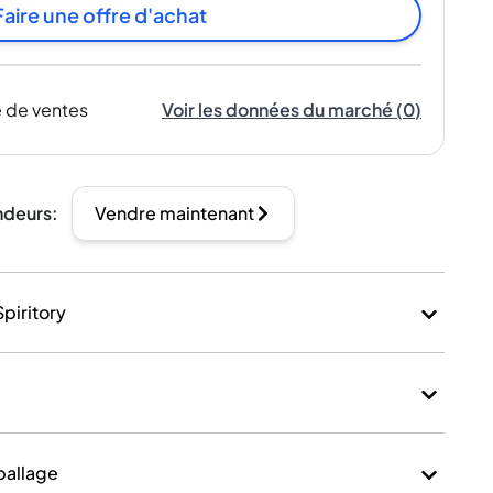
Faire une offre d'achat
 de ventes
Voir les données du marché
(
0
)
ndeurs
:
Vendre maintenant
Spiritory
mballage