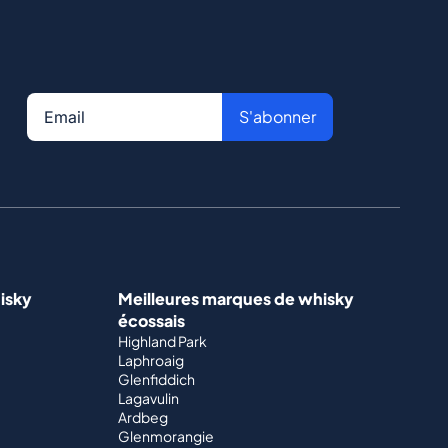
S'abonner
isky
Meilleures marques de whisky
écossais
Highland Park
Laphroaig
Glenfiddich
Lagavulin
Ardbeg
Glenmorangie