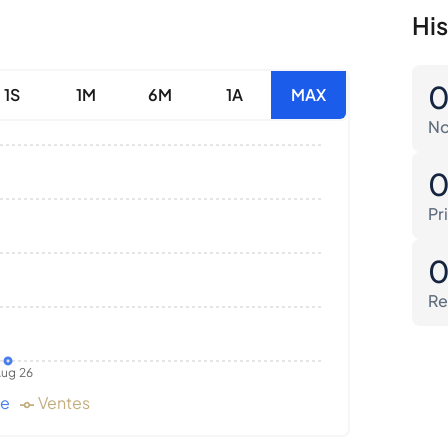
His
1S
1M
6M
1A
MAX
No
Pr
Re
ug 26
de
Ventes