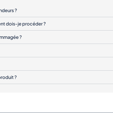
endeurs ?
nt dois-je procéder ?
ndommagée ?
roduit ?