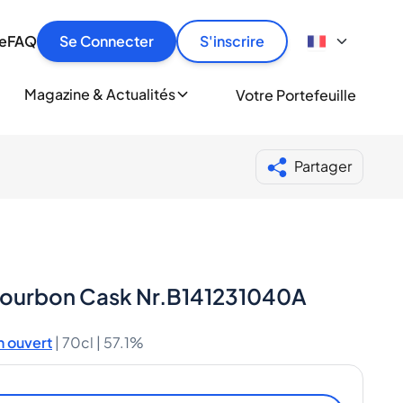
culier
idement, en toute sécurité et au meilleur prix.
ionne
e
FAQ
Se Connecter
S'inscrire
r
le
ment
Magazine & Actualités
Votre Portefeuille
milliers d'amateurs de whisky et de spiritueux.
ory
Partager
-Bourbon Cask Nr.B141231040A
 ouvert
|
70cl |
57.1%