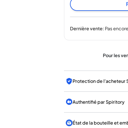
Inde
Taïwan
Chine
Corée
Dernière vente
:
Pas encore
Amérique et Caraïbes
États-Unis
Canada
Mexique
Pour les ve
Jamaïque
Guyana
Barbade
Protection de l'acheteur 
Authentifié par Spiritory
État de la bouteille et e