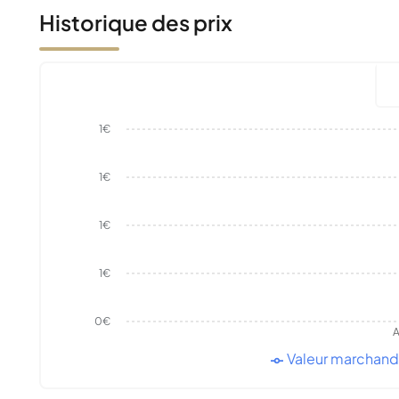
Historique des prix
1€
1€
1€
1€
0€
A
Valeur marchan