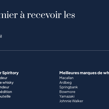
mier à recevoir les
il
 Spiritory
Meilleures marques de wh
ndeur
Macallan
e whisky
Ardbeg
endeur
Springbank
édition
Bowmore
outeille
Yamazaki
Johnnie Walker