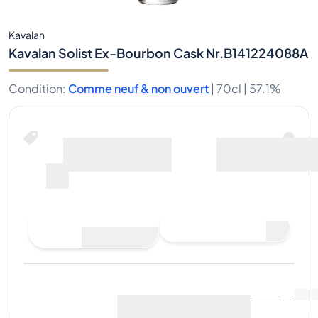
Kavalan
Kavalan Solist Ex-Bourbon Cask Nr.B141224088A
Condition
:
Comme neuf & non ouvert
|
70cl |
57.1%
Faire une offre d'achat
Dernière vente
:
Pas
Voir les données du marché
(
..
)
encore de ventes
Vendre maintenant