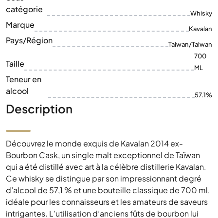
Taille
ML
Teneur en
alcool
57.1%
Description
Découvrez le monde exquis de Kavalan 2014 ex-
Bourbon Cask, un single malt exceptionnel de Taïwan
qui a été distillé avec art à la célèbre distillerie Kavalan.
Ce whisky se distingue par son impressionnant degré
d’alcool de 57,1 % et une bouteille classique de 700 ml,
idéale pour les connaisseurs et les amateurs de saveurs
intrigantes. L’utilisation d’anciens fûts de bourbon lui
confère un riche spectre de saveurs qui se traduisent
par un équilibre parfait entre une vanille intense et de
légères notes de fruits. Son caractère unique et sa haute
qualité font du Kavalan 2014 un point culminant pour
toute collection de whisky. Laissez-vous envoûter par