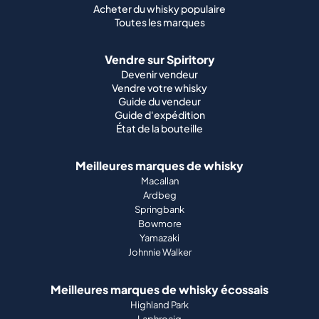
Guide du vendeur
Guide d'expédition
État de la bouteille
Meilleures marques de whisky
Macallan
Ardbeg
Springbank
Bowmore
Yamazaki
Johnnie Walker
Meilleures marques de whisky écossais
Highland Park
Laphroaig
Glenfiddich
Lagavulin
Ardbeg
Glenmorangie