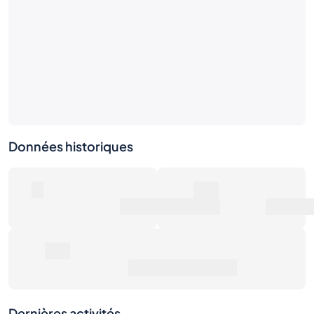
Données historiques
0
0€
Nombre de ventes
Valeur marchande
0€
Prix de vente moyen
Dernières activités
1S
1M
6M
1A
Max