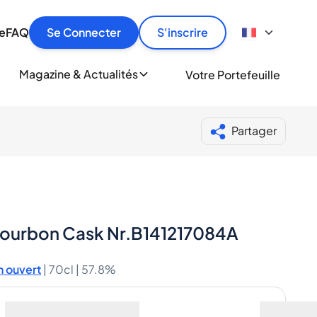
culier
idement, en toute sécurité et au meilleur prix.
ionne
e
FAQ
Se Connecter
S'inscrire
r
le
ment
Magazine & Actualités
Votre Portefeuille
milliers d'amateurs de whisky et de spiritueux.
ory
Partager
-Bourbon Cask Nr.B141217084A
 ouvert
|
70cl |
57.8%
r
y compris les frais d’expédition