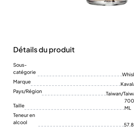
100-200€
Clase Azul
200-500€
Diplomatico
Prochaines Sorties
Don Julio
Gin Mare
Collections
Mangabeiras
Favoris des Clients
Hennessy
Rare & de Collection
Martell
Détails du produit
Éditions Limitées
Monkey 47
Distillerie Fermée
Remy Martin
Whisky Fumé
Sous-
Ron Zacapa
Whisky Doux
catégorie
Whis
Marque
Kaval
Pays/Région
Taiwan/Taiw
70
Taille
ML
Teneur en
alcool
57.