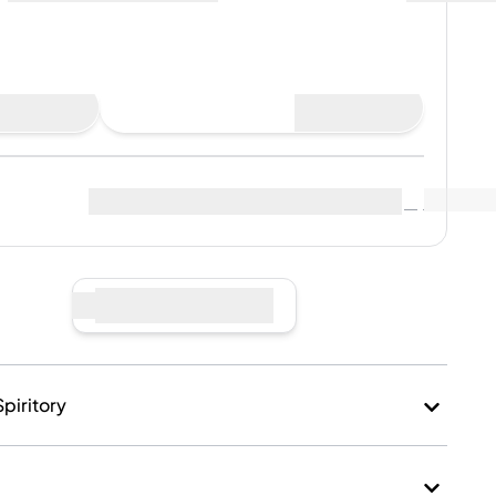
Acheter maintenant
 de ventes
Voir les données du marché
(
..
)
ndeurs
:
Vendre maintenant
Spiritory