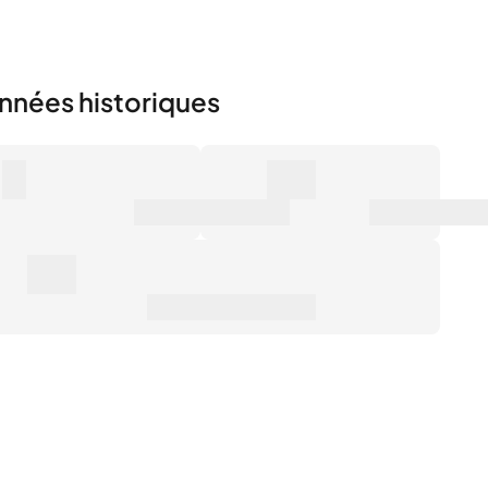
nnées historiques
0
0€
mbre de ventes
Valeur marchande
0€
ix de vente moyen