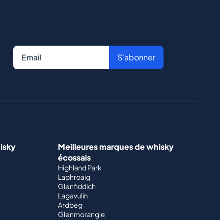
S'abonner
isky
Meilleures marques de whisky
écossais
Highland Park
Laphroaig
Glenfiddich
Lagavulin
Ardbeg
Glenmorangie