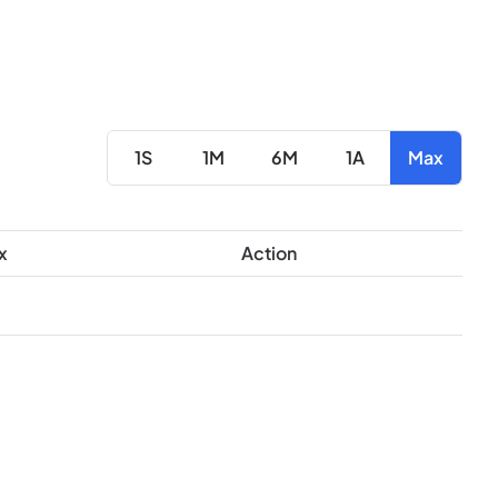
1S
1M
6M
1A
Max
x
Action