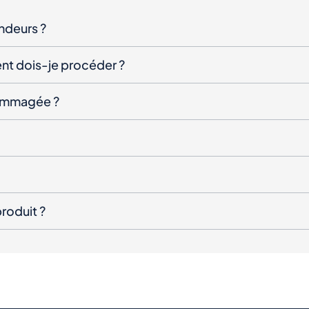
endeurs ?
nt dois-je procéder ?
ndommagée ?
roduit ?