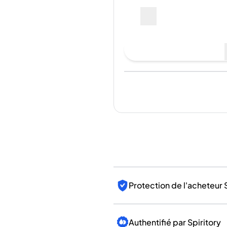
Inde
--
Taïwan
Chine
Corée
Faire une offre d'achat
Amérique et Caraïbes
États-Unis
Canada
Dernière vente
:
Pas encore
Mexique
Jamaïque
Guyana
Barbade
Pour les ve
Protection de l'acheteur 
Authentifié par Spiritory