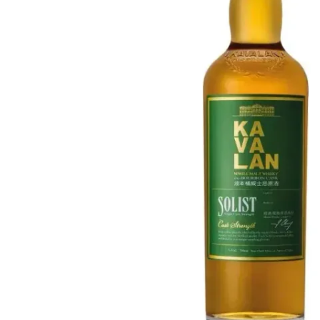
Taïwan
Glendronach
États-Unis
Highland Park
Redbreast
Marques
Royal Salute
Ardbeg
Springbank
Dalmore
Glenfiddich
Bourbon et Américain
Hibiki
Blanton's
Johnnie Walker
Booker's
Laphroaig
Eagle Rare
Macallan
Jack Daniel's
Midleton
Jim Beam
Springbank
Maker's Mark
Yamazaki
Michter's
Pappy Van Winkle
Meilleures Offres
Weller
Offres Chaudes
Woodford Reserve
Moins de 50€
50-100€
Spiritueux et Rhum