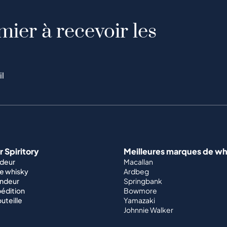
mier à recevoir les
il
 Spiritory
Meilleures marques de wh
ndeur
Macallan
e whisky
Ardbeg
endeur
Springbank
édition
Bowmore
outeille
Yamazaki
Johnnie Walker