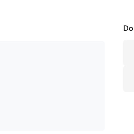
Do
No
Pr