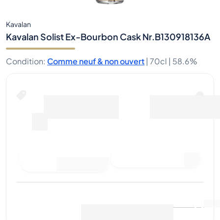
Kavalan
Kavalan Solist Ex-Bourbon Cask Nr.B130918136A
Condition
:
Comme neuf & non ouvert
|
70cl |
58.6%
Faire une offre d'achat
Dernière vente
:
Pas
Voir les données du marché
(
..
)
encore de ventes
Vendre maintenant