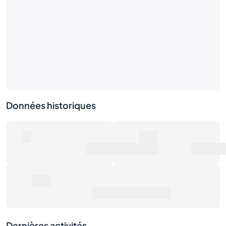
Données historiques
0
0€
Nombre de ventes
Valeur marchande
0€
Prix de vente moyen
Dernières activités
1S
1M
6M
1A
Max