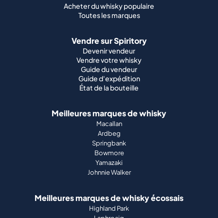
Guide du vendeur
Guide d'expédition
État de la bouteille
Meilleures marques de whisky
Macallan
Ardbeg
Springbank
Bowmore
Yamazaki
Johnnie Walker
Meilleures marques de whisky écossais
Highland Park
Laphroaig
Glenfiddich
Lagavulin
Ardbeg
Glenmorangie