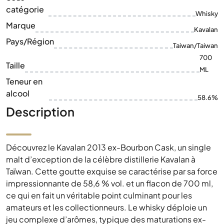
Taille
ML
Teneur en
alcool
58.6%
Description
Découvrez le Kavalan 2013 ex-Bourbon Cask, un single
malt d’exception de la célèbre distillerie Kavalan à
Taïwan. Cette goutte exquise se caractérise par sa force
impressionnante de 58,6 % vol. et un flacon de 700 ml,
ce qui en fait un véritable point culminant pour les
amateurs et les collectionneurs. Le whisky déploie un
jeu complexe d’arômes, typique des maturations ex-
bourbon et se présente dans la couleur naturelle intense
du distillat. Le profil aromatique se caractérise par une
texture riche, où des notes de vanille et de fruits
tropicaux se mêlent harmonieusement à de subtiles
nuances boisées. Une rareté de Taïwan qui ne devrait