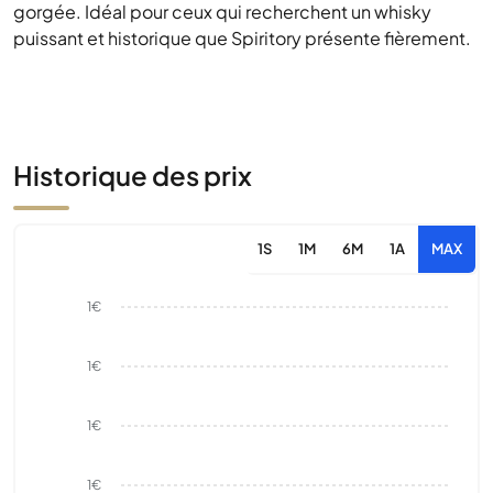
gorgée. Idéal pour ceux qui recherchent un whisky
puissant et historique que Spiritory présente fièrement.
Historique des prix
1S
1M
6M
1A
MAX
1€
1€
1€
1€