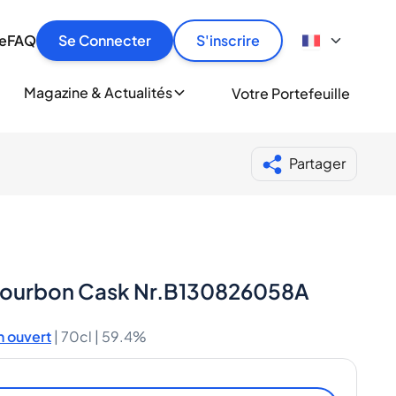
culier
idement, en toute sécurité et au meilleur prix.
ionne
e
FAQ
Se Connecter
S'inscrire
r
le
ment
Magazine & Actualités
Votre Portefeuille
milliers d'amateurs de whisky et de spiritueux.
ory
Partager
-Bourbon Cask Nr.B130826058A
 ouvert
|
70cl |
59.4%