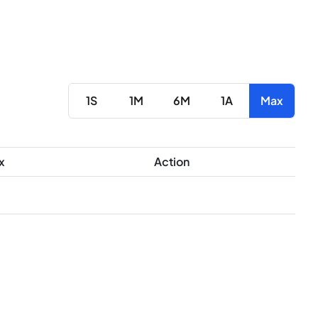
1S
1M
6M
1A
Max
x
Action