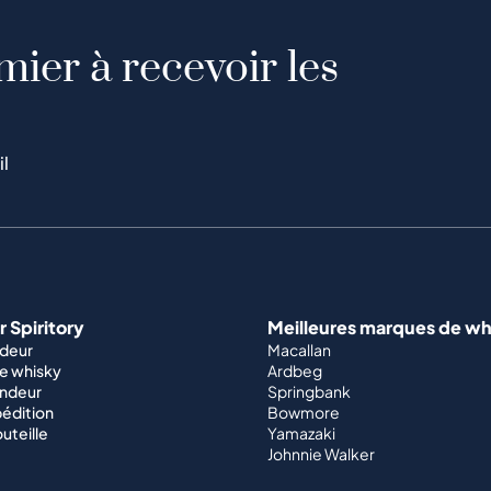
mier à recevoir les
il
 Spiritory
Meilleures marques de wh
ndeur
Macallan
e whisky
Ardbeg
endeur
Springbank
édition
Bowmore
outeille
Yamazaki
Johnnie Walker