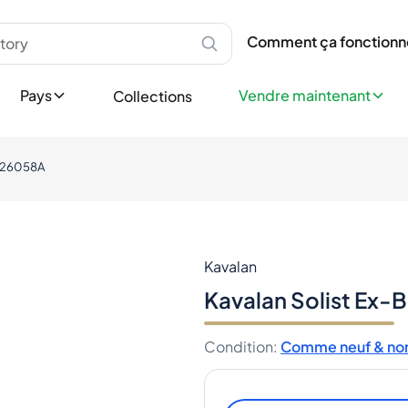
les
Écosse
Vendre en Tant que Parti
À propos de Spiritory
Speyside
Vendez vos bouteilles rap
Comment ça fonct
Comment ça fonctionn
velles Bouteilles
Islay
Guide de l'Acheteu
Vendre maintenant
Highlands
Guide du Portefeuil
Vendre Professionnelle
Pays
Vendre maintenant
Collections
Lowlands
Authentification
Touchez chaque jour des 
Campbeltown
État de la Bouteille
ions
Îles
Blog
Devenir marchand Spirit
Aide
0826058A
Europe
ients
Irlande
llection
Angleterre
ée
Allemagne
x
France
Kavalan
Espagne
Kavalan Solist Ex
Italie
Pays nordiques
Condition
:
Comme neuf & non
Asie
Japon