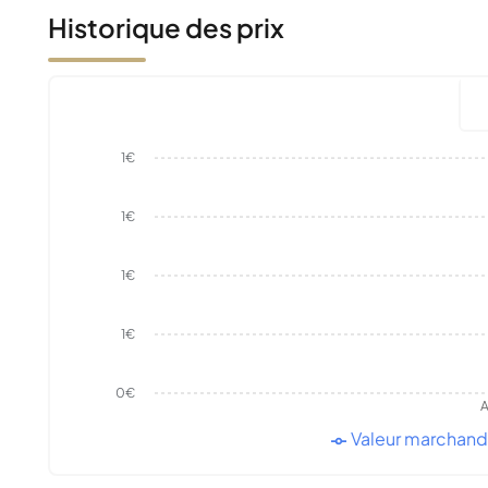
Historique des prix
1€
1€
1€
1€
0€
A
Valeur marchan