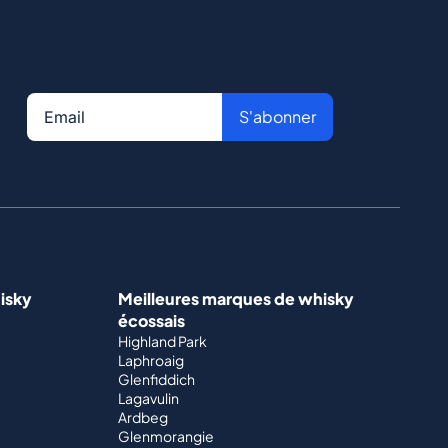
S'abonner
isky
Meilleures marques de whisky
écossais
Highland Park
Laphroaig
Glenfiddich
Lagavulin
Ardbeg
Glenmorangie