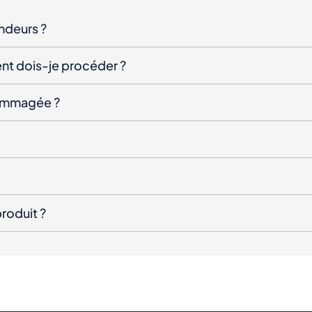
endeurs ?
nt dois-je procéder ?
ndommagée ?
roduit ?