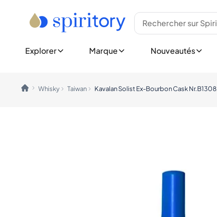
Type
Meilleures Marques
Nouvelles Bouteil
Whisky
Ardbeg
Voir toutes les Nou
Rhum
Bowmore
Sorties à Venir
Tequila
Glenfiddich
Explorer
Marque
Nouveautés
Cognac
Glenmorangie
Show all Releases
Gin
Hibiki
Nouvelles Collect
Spiritueux (Autres)
Johnnie Walker
Champagne
Laphroaig
Explorer Spiritory
Whisky
Taiwan
Kavalan Solist Ex-Bourbon Cask Nr.B13
Vin
Macallan
Favoris des Cl
Midleton
Rare et de Co
Pays
Yamazaki
Édition Limit
Canada
Idées Cadeau
Angleterre
Voir toutes les Marques
Allemagne
Marques Tendance
Irlande
Ardnahoe
Inde
Benriach
Japon
Chichibu
Pays Nordiques
Chivas Regal
Écosse
Dalmore