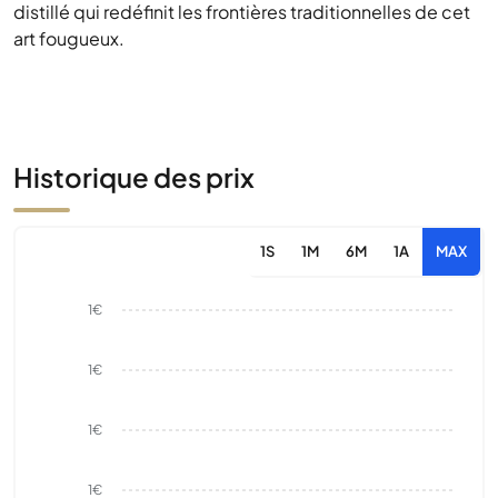
distillé qui redéfinit les frontières traditionnelles de cet
art fougueux.
Historique des prix
1S
1M
6M
1A
MAX
1€
1€
1€
1€