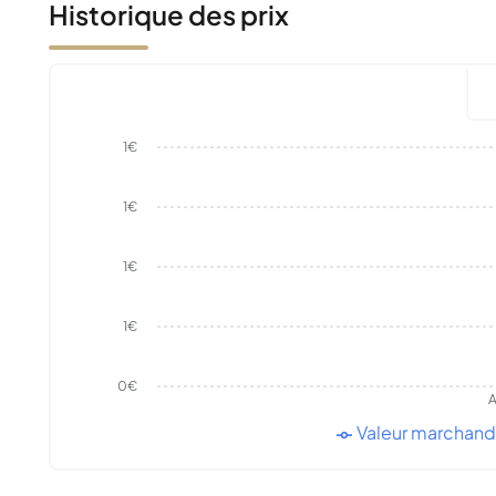
Historique des prix
1€
1€
1€
1€
0€
A
Valeur marchan