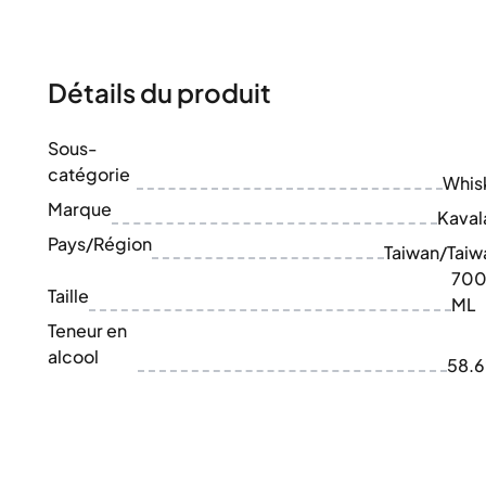
100-200€
Clase Azul
200-500€
Diplomatico
Prochaines Sorties
Don Julio
Gin Mare
Détails du produit
Collections
Mangabeiras
Favoris des Clients
Hennessy
Sous-
Rare & de Collection
Martell
catégorie
Éditions Limitées
Whis
Monkey 47
Distillerie Fermée
Marque
Remy Martin
Kaval
Whisky Fumé
Ron Zacapa
Pays/Région
Taiwan/Taiw
Whisky Doux
70
Taille
ML
Teneur en
alcool
58.