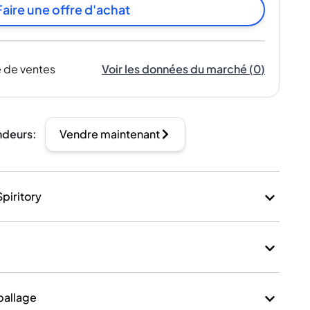
Faire une offre d'achat
 de ventes
Voir les données du marché
(
0
)
ndeurs
:
Vendre maintenant
Spiritory
mballage