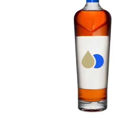
Taïwan
Glendronach
États-Unis
Highland Park
Redbreast
Marques
Royal Salute
Ardbeg
Springbank
Dalmore
Glenfiddich
Bourbon et Américain
Hibiki
Blanton's
Johnnie Walker
Booker's
Laphroaig
Eagle Rare
Macallan
Jack Daniel's
Midleton
Jim Beam
Springbank
Maker's Mark
Yamazaki
Michter's
Pappy Van Winkle
Meilleures Offres
Weller
Offres Chaudes
Woodford Reserve
Moins de 50€
50-100€
Spiritueux et Rhum