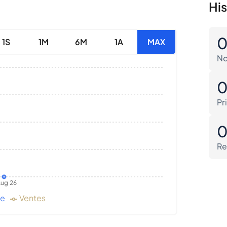
His
1S
1M
6M
1A
MAX
No
Pr
Re
ug 26
de
Ventes