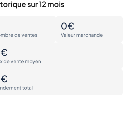
torique sur 12 mois
0
0€
mbre de ventes
Valeur marchande
0€
ix de vente moyen
0€
ndement total