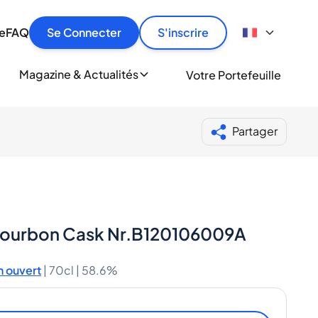
culier
idement, en toute sécurité et au meilleur prix.
ionne
e
FAQ
Se Connecter
S'inscrire
r
le
ment
Magazine & Actualités
Votre Portefeuille
milliers d'amateurs de whisky et de spiritueux.
ory
Partager
-Bourbon Cask Nr.B120106009A
 ouvert
|
70cl |
58.6%