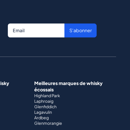
S'abonner
isky
Meilleures marques de whisky
écossais
Highland Park
Laphroaig
Glenfiddich
Lagavulin
Ardbeg
Glenmorangie