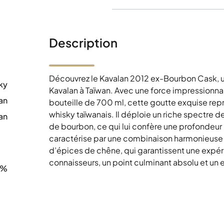
Description
Découvrez le Kavalan 2012 ex-Bourbon Cask, un 
ky
Kavalan à Taïwan. Avec une force impressionn
an
bouteille de 700 ml, cette goutte exquise repré
whisky taïwanais. Il déploie un riche spectre d
an
de bourbon, ce qui lui confère une profondeu
0
caractérise par une combinaison harmonieuse d
d’épices de chêne, qui garantissent une expéri
connaisseurs, un point culminant absolu et un 
6%