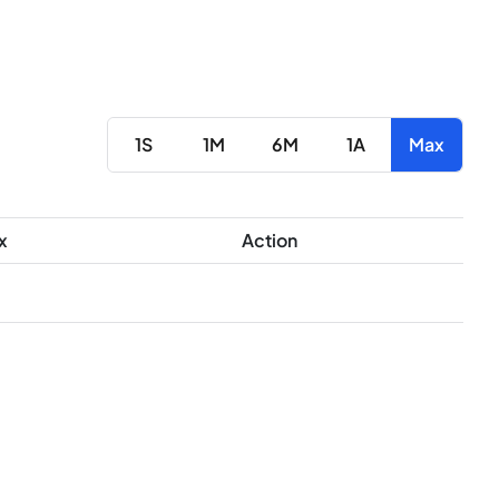
1S
1M
6M
1A
Max
x
Action