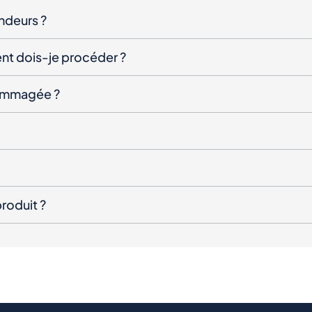
endeurs ?
nt dois-je procéder ?
ndommagée ?
roduit ?