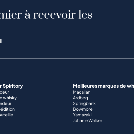
mier à recevoir les
il
 Spiritory
Meilleures marques de wh
ndeur
Macallan
e whisky
Ardbeg
endeur
Springbank
édition
Bowmore
outeille
Yamazaki
Johnnie Walker