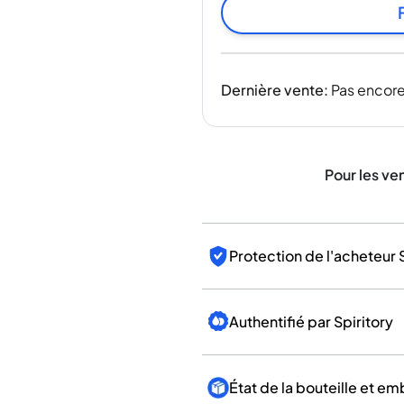
Inde
Taïwan
Chine
Corée
Dernière vente
:
Pas encore
Amérique et Caraïbes
États-Unis
Canada
Mexique
Pour les ve
Jamaïque
Guyana
Barbade
Protection de l'acheteur 
Authentifié par Spiritory
État de la bouteille et e