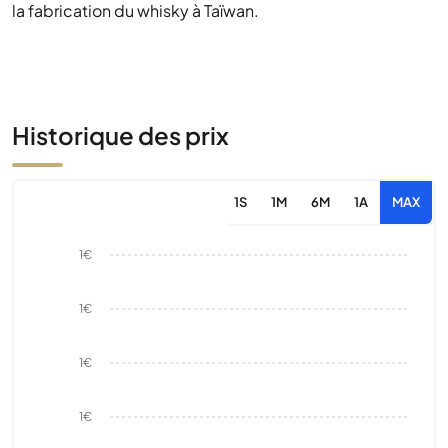
la fabrication du whisky à Taïwan.
Historique des prix
1S
1M
6M
1A
MAX
1€
1€
1€
1€