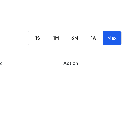
1S
1M
6M
1A
Max
x
Action