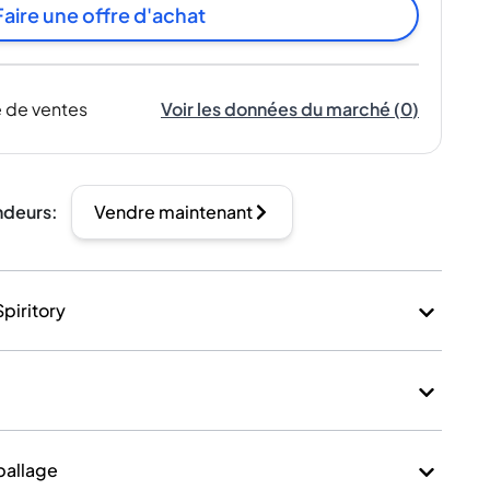
Faire une offre d'achat
 de ventes
Voir les données du marché
(
0
)
ndeurs
:
Vendre maintenant
Spiritory
mballage