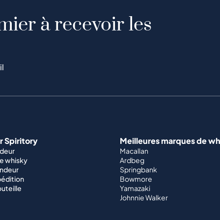
mier à recevoir les
il
 Spiritory
Meilleures marques de wh
ndeur
Macallan
e whisky
Ardbeg
endeur
Springbank
édition
Bowmore
outeille
Yamazaki
Johnnie Walker