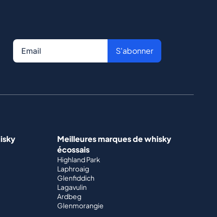
S'abonner
isky
Meilleures marques de whisky
écossais
Highland Park
Laphroaig
Glenfiddich
Lagavulin
Ardbeg
Glenmorangie