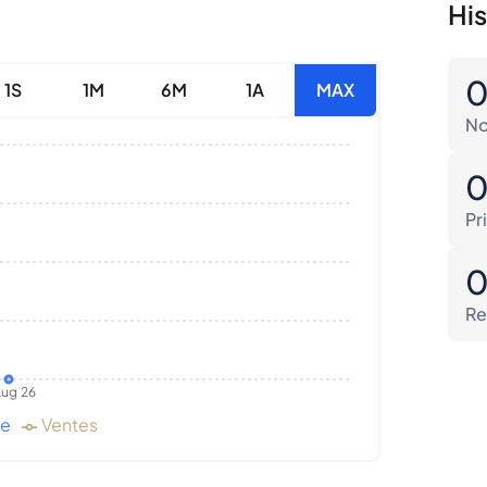
His
1S
1M
6M
1A
MAX
No
Pr
Re
ug 26
de
Ventes