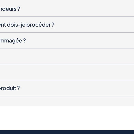
endeurs ?
nt dois-je procéder ?
ndommagée ?
roduit ?