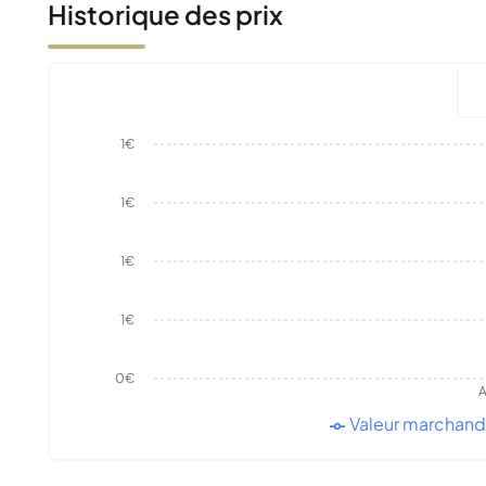
Historique des prix
1€
1€
1€
1€
0€
A
Valeur marchan