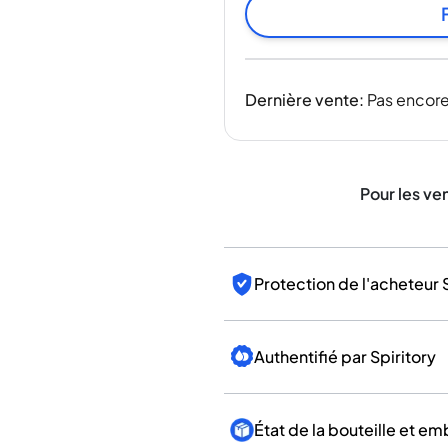
Inde
Taïwan
Chine
Corée
Dernière vente
:
Pas encore
Amérique et Caraïbes
États-Unis
Canada
Mexique
Pour les ve
Jamaïque
Guyana
Barbade
Protection de l'acheteur 
Authentifié par Spiritory
État de la bouteille et e