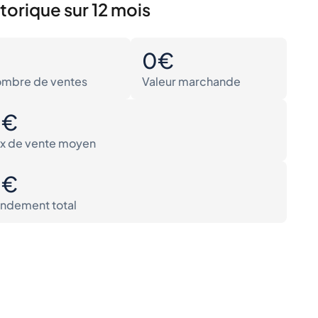
torique sur 12 mois
0
0€
mbre de ventes
Valeur marchande
0€
ix de vente moyen
0€
ndement total