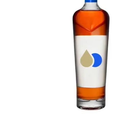
Taïwan
Glendronach
États-Unis
Highland Park
Redbreast
Marques
Royal Salute
Ardbeg
Springbank
Dalmore
Glenfiddich
Bourbon et Américain
Hibiki
Blanton's
Johnnie Walker
Booker's
Laphroaig
Eagle Rare
Macallan
Jack Daniel's
Midleton
Jim Beam
Springbank
Maker's Mark
Yamazaki
Michter's
Pappy Van Winkle
Meilleures Offres
Weller
Offres Chaudes
Woodford Reserve
Moins de 50€
50-100€
Spiritueux et Rhum