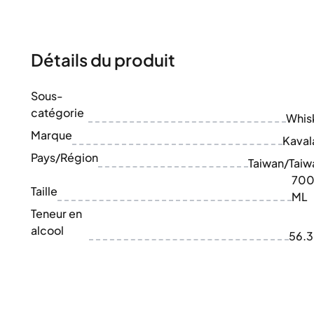
100-200€
Clase Azul
200-500€
Diplomatico
Prochaines Sorties
Don Julio
Gin Mare
Détails du produit
Collections
Mangabeiras
Favoris des Clients
Hennessy
Sous-
Rare & de Collection
Martell
catégorie
Éditions Limitées
Whis
Monkey 47
Distillerie Fermée
Marque
Remy Martin
Kaval
Whisky Fumé
Ron Zacapa
Pays/Région
Taiwan/Taiw
Whisky Doux
70
Taille
ML
Teneur en
alcool
56.