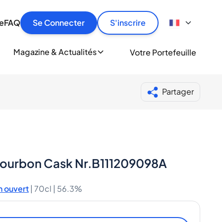
culier
idement, en toute sécurité et au meilleur prix.
ionne
e
FAQ
Se Connecter
S'inscrire
r
le
ment
Magazine & Actualités
Votre Portefeuille
milliers d'amateurs de whisky et de spiritueux.
ory
Partager
-Bourbon Cask Nr.B111209098A
 ouvert
|
70cl |
56.3%