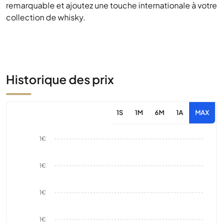
remarquable et ajoutez une touche internationale à votre
collection de whisky.
Historique des prix
1S
1M
6M
1A
MAX
1€
1€
1€
1€