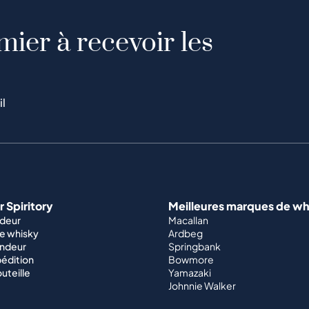
mier à recevoir les
il
 Spiritory
Meilleures marques de wh
ndeur
Macallan
e whisky
Ardbeg
endeur
Springbank
édition
Bowmore
outeille
Yamazaki
Johnnie Walker