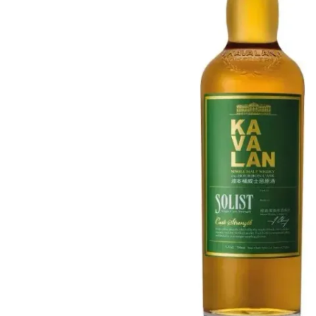
Taïwan
Glendronach
États-Unis
Highland Park
Redbreast
Marques
Royal Salute
Ardbeg
Springbank
Dalmore
Glenfiddich
Bourbon et Américain
Hibiki
Blanton's
Johnnie Walker
Booker's
Laphroaig
Eagle Rare
Macallan
Jack Daniel's
Midleton
Jim Beam
Springbank
Maker's Mark
Yamazaki
Michter's
Pappy Van Winkle
Meilleures Offres
Weller
Offres Chaudes
Woodford Reserve
Moins de 50€
50-100€
Spiritueux et Rhum