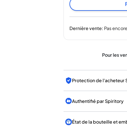
Inde
Taïwan
Chine
Corée
Dernière vente
:
Pas encore
Amérique et Caraïbes
États-Unis
Canada
Mexique
Pour les ve
Jamaïque
Guyana
Barbade
Protection de l'acheteur 
Authentifié par Spiritory
État de la bouteille et e