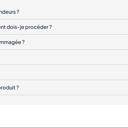
endeurs ?
nt dois-je procéder ?
ndommagée ?
roduit ?