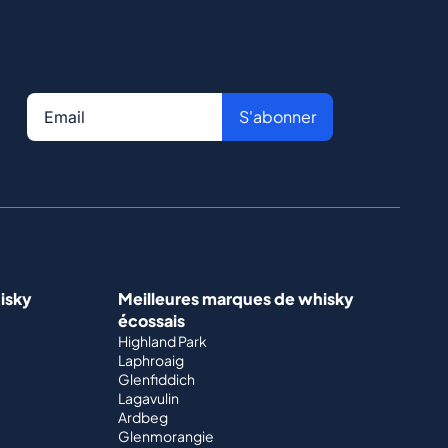
S'abonner
isky
Meilleures marques de whisky
écossais
Highland Park
Laphroaig
Glenfiddich
Lagavulin
Ardbeg
Glenmorangie