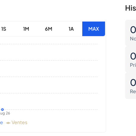
His
1S
1M
6M
1A
MAX
No
Pr
Re
ug 26
de
Ventes