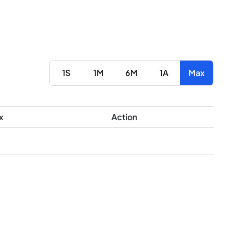
1S
1M
6M
1A
Max
x
Action