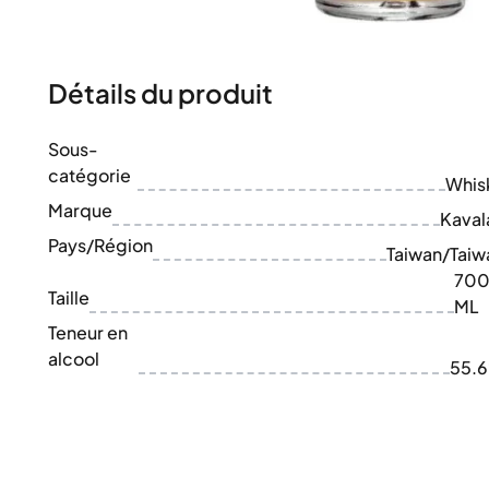
100-200€
Clase Azul
200-500€
Diplomatico
Prochaines Sorties
Don Julio
Gin Mare
Détails du produit
Collections
Mangabeiras
Favoris des Clients
Hennessy
Sous-
Rare & de Collection
Martell
catégorie
Éditions Limitées
Whis
Monkey 47
Distillerie Fermée
Marque
Remy Martin
Kaval
Whisky Fumé
Ron Zacapa
Pays/Région
Taiwan/Taiw
Whisky Doux
70
Taille
ML
Teneur en
alcool
55.