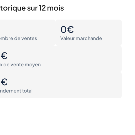
torique sur 12 mois
0
0€
mbre de ventes
Valeur marchande
0€
ix de vente moyen
0€
ndement total