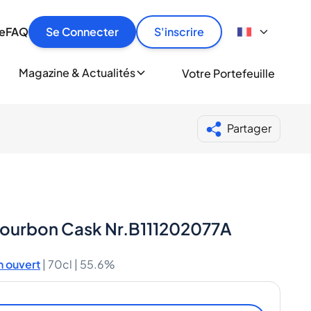
culier
idement, en toute sécurité et au meilleur prix.
ionne
e
FAQ
Se Connecter
S'inscrire
r
le
ment
Magazine & Actualités
Votre Portefeuille
milliers d'amateurs de whisky et de spiritueux.
ory
Partager
Bourbon Cask Nr.B111202077A
 ouvert
|
70cl |
55.6%