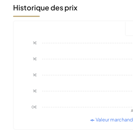
Historique des prix
1€
1€
1€
1€
0€
A
Valeur marchan