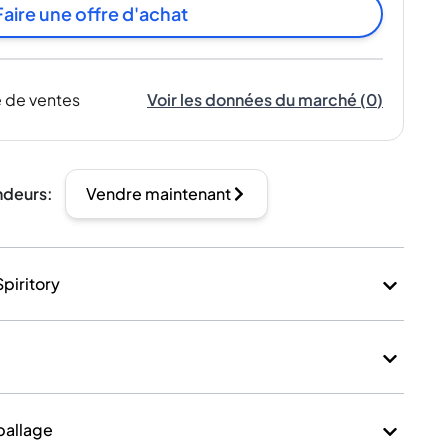
Faire une offre d'achat
 de ventes
Voir les données du marché
(
0
)
ndeurs
:
Vendre maintenant
Spiritory
mballage