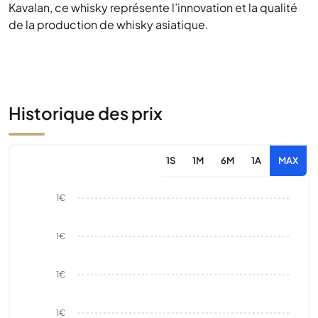
Kavalan, ce whisky représente l’innovation et la qualité
de la production de whisky asiatique.
Historique des prix
1S
1M
6M
1A
MAX
1€
1€
1€
1€