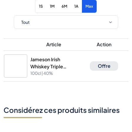
1S
1M
6M
1A
Max
Article
Action
Jameson Irish
Offre
Whiskey Triple
Distilled 100cl
100cl |
40%
Considérez ces produits similaires