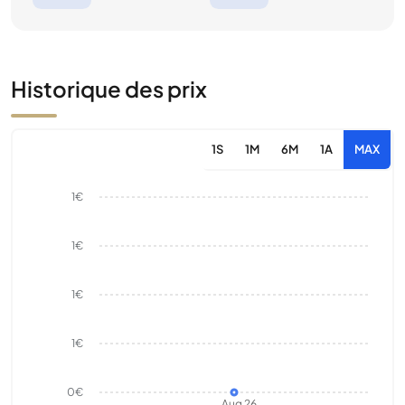
Historique des prix
1S
1M
6M
1A
MAX
1€
1€
1€
1€
0€
Aug 26