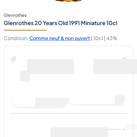
Glenrothes
Glenrothes 20 Years Old 1991 Miniature 10cl
Condition
:
Comme neuf & non ouvert
|
10cl |
43%
Acheter maintenant
y compris les frais
pour
d’expédition
--
Faire une offre
Acheter maintenant
d'achat
Dernière vente
:
Pas
Voir les données du marché
(
..
)
encore de ventes