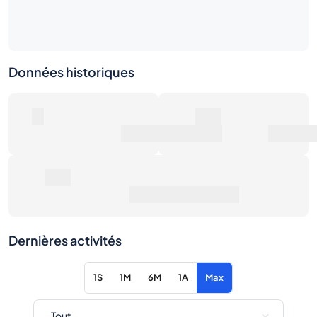
Données historiques
0
0€
Nombre de ventes
Valeur marchande
0€
Prix de vente moyen
Dernières activités
1S
1M
6M
1A
Max