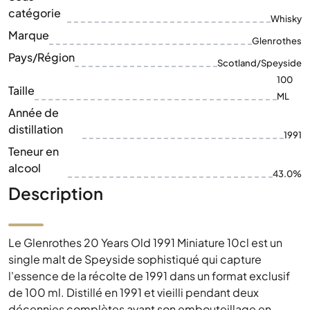
catégorie
Whisky
Marque
Glenrothes
Pays/Région
Scotland/Speyside
100
Taille
ML
Année de
distillation
1991
Teneur en
alcool
43.0%
Description
Le Glenrothes 20 Years Old 1991 Miniature 10cl est un
single malt de Speyside sophistiqué qui capture
l'essence de la récolte de 1991 dans un format exclusif
de 100 ml. Distillé en 1991 et vieilli pendant deux
décennies complètes avant son embouteillage en