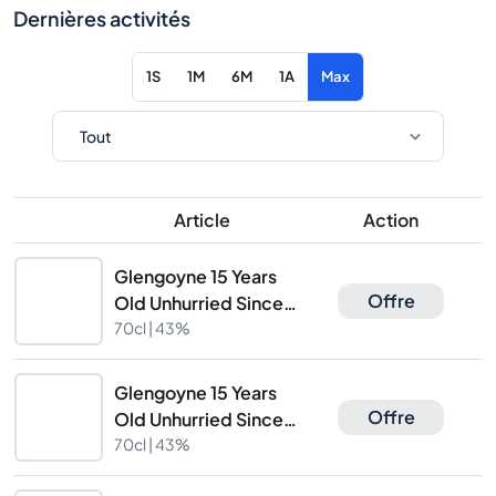
Dernières activités
1S
1M
6M
1A
Max
Article
Action
Glengoyne 15 Years
Offre
Old Unhurried Since
1833
70cl |
43%
Glengoyne 15 Years
Offre
Old Unhurried Since
1833
70cl |
43%