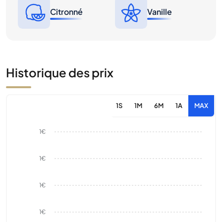
Citronné
Vanille
Historique des prix
1S
1M
6M
1A
MAX
1€
1€
1€
1€