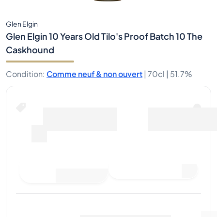
Glen Elgin
Glen Elgin 10 Years Old Tilo's Proof Batch 10 The
Caskhound
Condition
:
Comme neuf & non ouvert
|
70cl |
51.7%
Faire une offre d'achat
Dernière vente
:
Pas
Voir les données du marché
(
0
)
encore de ventes
Vendre maintenant