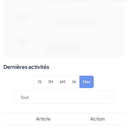
0€
Rendement total
Dernières activités
1S
1M
6M
1A
Max
Article
Action
Aucune activité pour les filtres sélectionnés