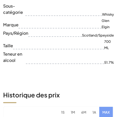
Pays/Région
Scotland/Speyside
700
Taille
ML
Teneur en
alcool
51.7%
Historique des prix
1S
1M
6M
1A
MAX
1€
1€