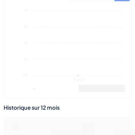
1€
1€
0€
Aug 26
Valeur marchande
Ventes
Historique sur 12 mois
0
0€
Nombre de ventes
Valeur marchande
0€
Prix de vente moyen