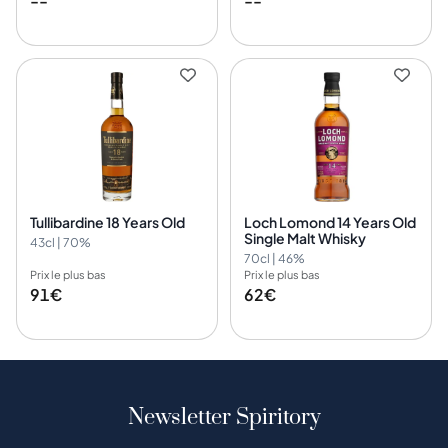
--
--
Tullibardine 18 Years Old
Loch Lomond 14 Years Old
Single Malt Whisky
43cl | 70%
70cl | 46%
Prix le plus bas
Prix le plus bas
91€
62€
Newsletter Spiritory