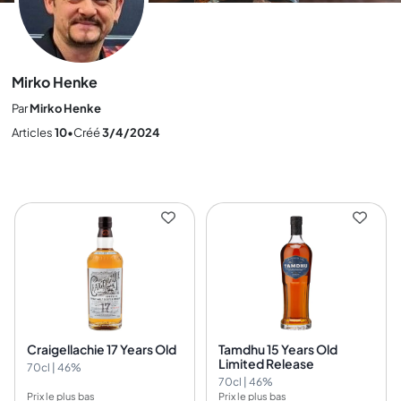
Mirko Henke
Par
Mirko Henke
Articles
10
•
Créé
3/4/2024
Craigellachie 17 Years Old
Tamdhu 15 Years Old
Limited Release
70cl | 46%
70cl | 46%
Prix le plus bas
Prix le plus bas