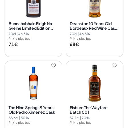
Bunnahabhain Eirigh Na
Deanston 10 Years Old
Greine Limited Edition
Bordeaux Red Wine Cask
Release
Finish
70cl | 46.3%
70cl | 46.3%
Prix le plus bas
Prix le plus bas
71€
68€
The Nine Springs 9 Years
Elsburn The Wayfare
Old Pedro Ximenez Cask
Batch 001
58.6cl | 50%
57.7cl | 70%
Prix le plus bas
Prix le plus bas