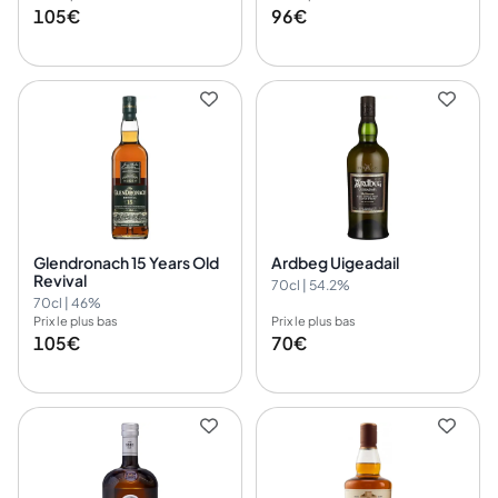
105€
96€
Glendronach 15 Years Old
Ardbeg Uigeadail
Revival
70cl | 54.2%
70cl | 46%
Prix le plus bas
Prix le plus bas
105€
70€