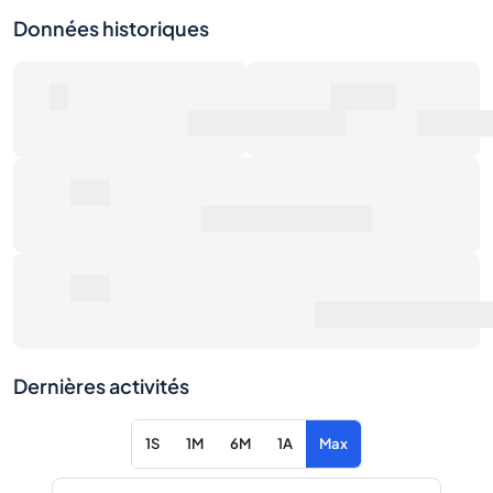
Données historiques
0
150€
Nombre de ventes
Valeur marchande
0€
Prix de vente moyen
0€
Rendement total
·
vs prix de détail
Dernières activités
1S
1M
6M
1A
Max