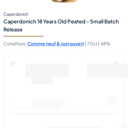
Caperdonich
Caperdonich 18 Years Old Peated - Small Batch
Release
Condition
:
Comme neuf & non ouvert
|
70cl |
48%
Acheter maintenant
y compris les frais
pour
d’expédition
116€
Faire une offre
Acheter maintenant
d'achat
Dernière vente
:
Pas
Voir les données du marché
(
..
)